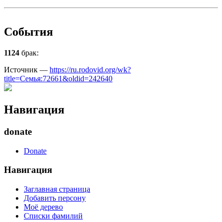
События
1124
брак:
Источник —
https://ru.rodovid.org/wk?
title=Семья:72661&oldid=242640
Навигация
donate
Donate
Навигация
Заглавная страница
Добавить персону
Моё дерево
Списки фамилий