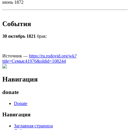
июнь 1872
События
30 октябрь 1821
брак:
Источник —
https://ru.rodovid.org/wk?
title=Семья:41976&oldid=108244
Навигация
donate
Donate
Навигация
Заглавная страница