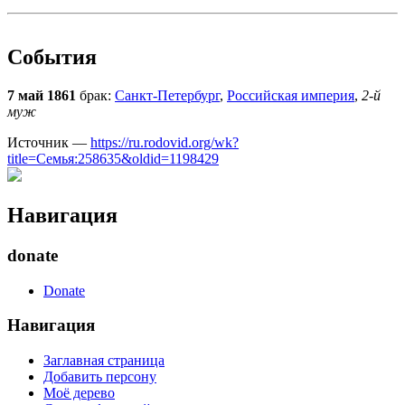
События
7 май 1861
брак:
Санкт-Петербург
,
Российская империя
,
2-й
муж
Источник —
https://ru.rodovid.org/wk?
title=Семья:258635&oldid=1198429
Навигация
donate
Donate
Навигация
Заглавная страница
Добавить персону
Моё дерево