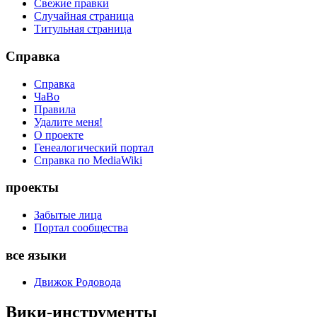
Свежие правки
Случайная страница
Титульная страница
Справка
Справка
ЧаВо
Правила
Удалите меня!
О проекте
Генеалогический портал
Справка по MediaWiki
проекты
Забытые лица
Портал сообщества
все языки
Движок Родовода
Вики-инструменты