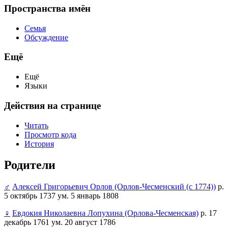
Пространства имён
Семья
Обсуждение
Ещё
Ещё
Языки
Действия на странице
Читать
Просмотр кода
История
Родители
♂
Алексей Григорьевич Орлов (Орлов-Чесменский (с 1774))
р.
5 октябрь 1737 ум. 5 январь 1808
♀
Евдокия Николаевна Лопухина (Орлова-Чесменская)
р. 17
декабрь 1761 ум. 20 август 1786