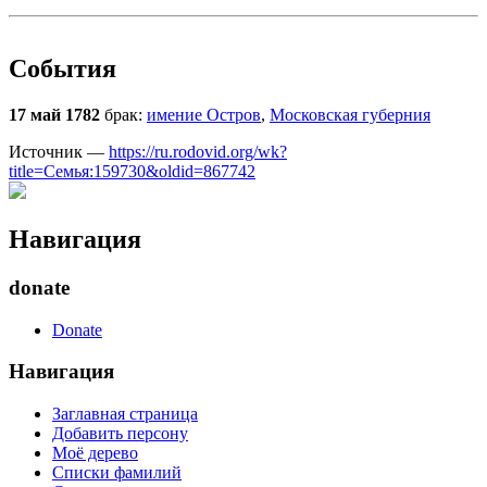
События
17 май 1782
брак:
имение Остров
,
Московская губерния
Источник —
https://ru.rodovid.org/wk?
title=Семья:159730&oldid=867742
Навигация
donate
Donate
Навигация
Заглавная страница
Добавить персону
Моё дерево
Списки фамилий