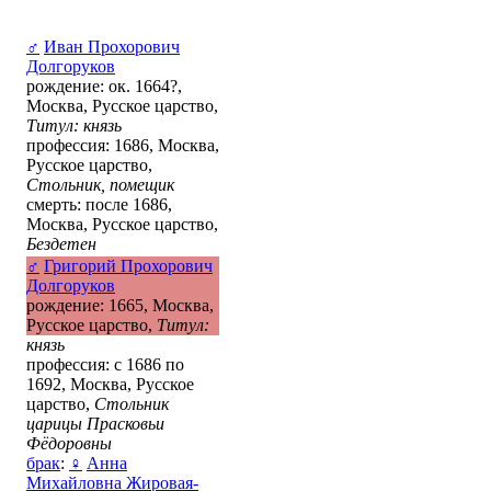
♂
Иван Прохорович
Долгоруков
рождение: ок. 1664?,
Москва, Русское царство,
Титул: князь
профессия: 1686, Москва,
Русское царство,
Стольник, помещик
смерть: после 1686,
Москва, Русское царство,
Бездетен
♂
Григорий Прохорович
Долгоруков
рождение: 1665, Москва,
Русское царство,
Титул:
князь
профессия: с 1686 по
1692, Москва, Русское
царство,
Стольник
царицы Прасковьи
Фёдоровны
брак
:
♀
Анна
Михайловна Жировая-