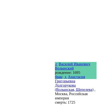
♂
Василий Иванович
Волынский
рождение: 1695
брак
:
♀
Анастасия
Григорьевна
Долгорукова
(Волынская, Шепелева)
,
Москва, Российская
империя
смерть: 1725