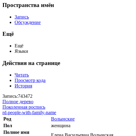
Пространства имён
Запись
Обсуждение
Ещё
Ещё
Языки
Действия на странице
Читать
Просмотр кода
История
Запись:743472
Полное дерево
Поколенная роспись
rd-people-with-family-name
Род
Волынские
Пол
женщина
Полное имя
Елена Васильевна Волынская