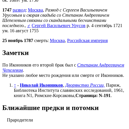
ок. 1689? ум. 1750
1747
развод
:
Москва
,
Развод с Сергеем Васильевичем
Урусовым и скорая свадьба со Степаном Андреевичем
Шепелевым связаны со скандальными бесчинствами
последнего.
,
♂
Сергей Васильевич Урусов
р. 4 сентябрь 1721
ум. 16 август 1755
25 ноябрь 1787
смерть:
Москва
,
Российская империя
Заметки
По Иконников его второй брак был с
Степаном Андреевичем
Чепелевом
.
Не указано любое место рождения или смерти от Иконников.
↑
-
Николай Иконников
,
Дворянство России,
Париж,
Библиотека Института славянских исследований, 1961,
книга N1, Римские-Корсаковы,
Страница: N-191
.
Ближайшие предки и потомки
Прародители