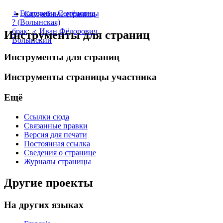
♀
Екатерина Семёновна
Служебные страницы
? (Волынская)
брак
:
♂
Иван Фёдорович
Инструменты для страниц
Волынский
Инструменты для страниц
Инструменты страницы участника
Ещё
Ссылки сюда
Связанные правки
Версия для печати
Постоянная ссылка
Сведения о странице
Журналы страницы
Другие проекты
На других языках