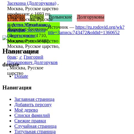
Засекина (Долгорукова)
,
Москва, Русское царство
профессия: с 1693 по
Chepelev
Urusov
Волынские
Долгоруковы
1710, Москва, Русское
царство,
♀
Анна Михайловна
Стольник,
Источник —
https://ru.rodovid.org/wk?
Жировые-Засекины
помещик
Жировая-Засекина
title=Запись:743472&oldid=1360652
смерть: после 1710,
(Долгорукова)
Москва, Русское царство
рождение: ок. 1668?,
Москва, Русское царство,
Навигация
Титул: княжна
брак
:
♂
Григорий
Прохорович Долгоруков
donate
, Москва, Русское
царство
Donate
Навигация
Заглавная страница
Добавить персону
Моё дерево
Списки фамилий
Свежие правки
Случайная страница
Титульная страница