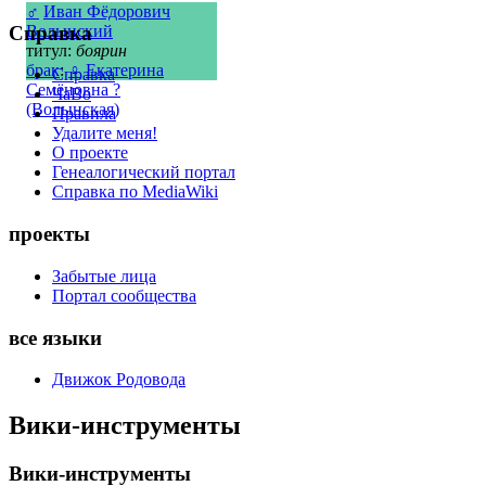
♂
Иван Фёдорович
Справка
Волынский
титул:
боярин
брак
:
♀
Екатерина
Справка
Семёновна ?
ЧаВо
(Волынская)
Правила
Удалите меня!
О проекте
Генеалогический портал
Справка по MediaWiki
проекты
Забытые лица
Портал сообщества
все языки
Движок Родовода
Вики-инструменты
Вики-инструменты