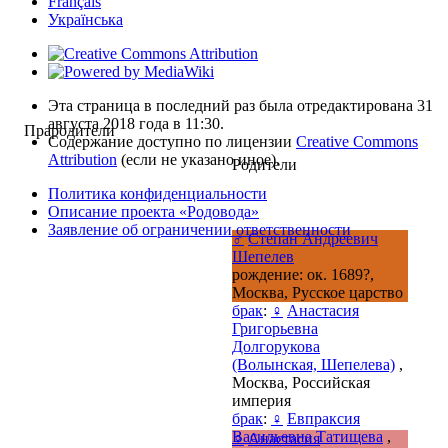
Français
Українська
Эта страница в последний раз была отредактирована 31
августа 2018 года в 11:30.
Прародители
Содержание доступно по лицензии
Creative Commons
Attribution
(если не указано иное).
Родители
Политика конфиденциальности
Описание проекта «Родовода»
Заявление об ограничении ответственности
♂
Степан Андреевич
Шепелев
рождение: ок. 1689?,
Москва, Русское царство
брак
:
♀
Анастасия
Григорьевна
Долгорукова
(Волынская, Шепелева)
,
Москва, Российская
империя
брак
:
♀
Евпраксия
Васильевна Татищева
,
♀
Анастасия