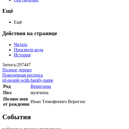
Ещё
Ещё
Действия на странице
Читать
Просмотр кода
История
Запись:297447
Полное дерево
Поколенная роспись
rd-people-with-family-name
Род
Веригины
Пол
мужчина
Полное имя
Иван Тимофеевич Веригин
от рождения
События