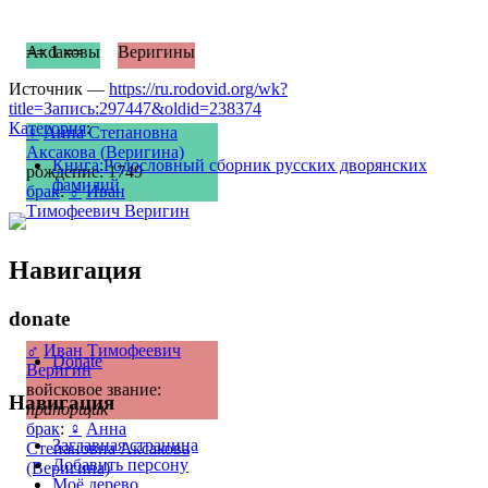
== 1 ==
Аксаковы
Веригины
Источник —
https://ru.rodovid.org/wk?
title=Запись:297447&oldid=238374
Категория
:
♀
Анна Степановна
Аксакова (Веригина)
Книга:Родословный сборник русских дворянских
рождение: 1749
фамилий
брак
:
♂
Иван
Тимофеевич Веригин
Навигация
donate
♂
Иван Тимофеевич
Donate
Веригин
войсковое звание:
Навигация
прапорщик
брак
:
♀
Анна
Заглавная страница
Степановна Аксакова
Добавить персону
(Веригина)
Моё дерево