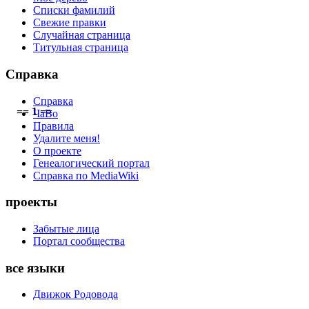
Списки фамилий
Свежие правки
Случайная страница
Титульная страница
Справка
Справка
== 1 ==
ЧаВо
Правила
Удалите меня!
О проекте
Генеалогический портал
Справка по MediaWiki
проекты
Забытые лица
Портал сообщества
все языки
Движок Родовода