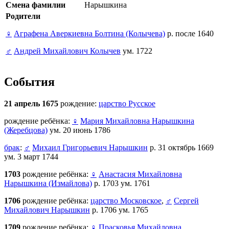
Смена фамилии
Нарышкина
Родители
♀
Аграфена Аверкиевна Болтина (Колычева)
р. после 1640
♂
Андрей Михайлович Колычев
ум. 1722
События
21 апрель 1675
рождение:
царство Русское
рождение ребёнка:
♀
Мария Михайловна Нарышкина
(Жеребцова)
ум. 20 июнь 1786
брак
:
♂
Михаил Григорьевич Нарышкин
р. 31 октябрь 1669
ум. 3 март 1744
1703
рождение ребёнка:
♀
Анастасия Михайловна
Нарышкина (Измайлова)
р. 1703 ум. 1761
1706
рождение ребёнка:
царство Московское
,
♂
Сергей
Михайлович Нарышкин
р. 1706 ум. 1765
1709
рождение ребёнка:
♀
Прасковья Михайловна