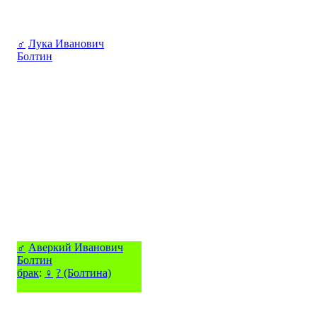
♂
Лука Иванович
Болтин
♂
Аверкий Иванович
Болтин
брак
:
♀
? (Болтина)