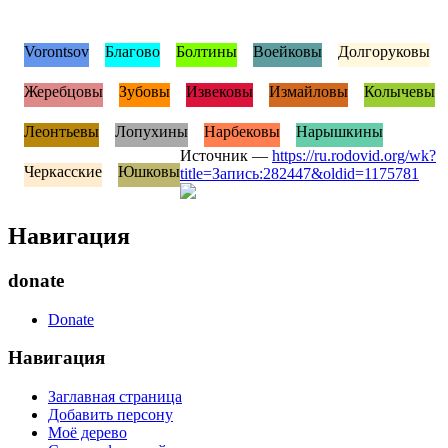
Vorontsov
Благово
Болтины
Воейковы
Долгоруковы
Жеребцовы
Зубовы
Извековы
Измайловы
Колычевы
Леонтьевы
Лопухины
Нарбековы
Нарышкины
Источник —
https://ru.rodovid.org/wk?
Черкасские
Юшковы
title=Запись:282447&oldid=1175781
Навигация
donate
Donate
Навигация
Заглавная страница
Добавить персону
Моё дерево