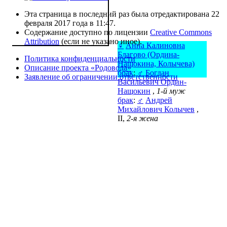
Эта страница в последний раз была отредактирована 22
февраля 2017 года в 11:47.
Содержание доступно по лицензии
Creative Commons
Attribution
(если не указано иное).
♀
Анна Калиновна
Благово (Ордина-
Политика конфиденциальности
Нащокина, Колычева)
Описание проекта «Родовода»
брак
:
♂
Богдан
Заявление об ограничении ответственности
Васильевич Ордин-
Нащокин
,
1-й муж
брак
:
♂
Андрей
Михайлович Колычев
,
ІІ,
2-я жена