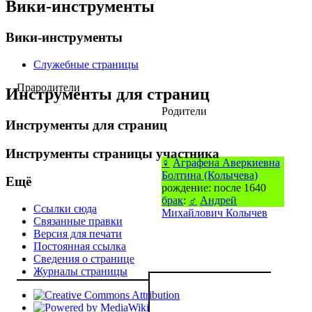
Вики-инструменты
Вики-инструменты
Служебные страницы
Прародители
Инструменты для страниц
Родители
Инструменты для страниц
Инструменты страницы участника
♀
Аграфена Аверкиевна
Болтина (Колычева)
Ещё
рождение: после 1640
брак
:
♂
Андрей
Ссылки сюда
Михайлович Колычев
Связанные правки
Версия для печати
Постоянная ссылка
Сведения о странице
Журналы страницы