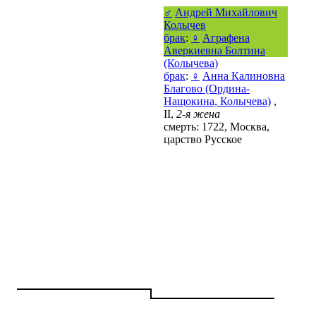
♂
Андрей Михайлович
Колычев
брак
:
♀
Аграфена
Аверкиевна Болтина
(Колычева)
брак
:
♀
Анна Калиновна
Благово (Ордина-
Нащокина, Колычева)
,
ІІ,
2-я жена
смерть: 1722, Москва,
царство Русское