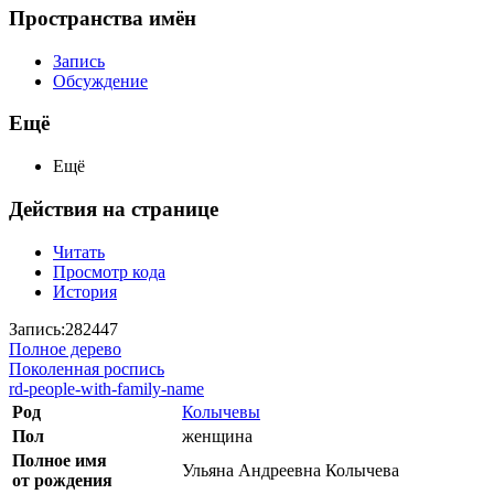
Пространства имён
Запись
Обсуждение
Ещё
Ещё
Действия на странице
Читать
Просмотр кода
История
Запись:282447
Полное дерево
Поколенная роспись
rd-people-with-family-name
Род
Колычевы
Пол
женщина
Полное имя
Ульяна Андреевна Колычева
от рождения