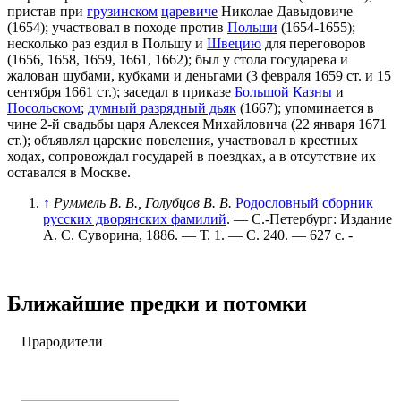
пристав при
грузинском
царевиче
Николае Давыдовиче
(1654); участвовал в походе против
Польши
(1654-1655);
несколько раз ездил в Польшу и
Швецию
для переговоров
(1656, 1658, 1659, 1661, 1662); был у стола государева и
жалован шубами, кубками и деньгами (3 февраля 1659 ст. и 15
сентября 1661 ст.); заседал в приказе
Большой Казны
и
Посольском
;
думный разрядный дьяк
(1667); упоминается в
чине 2-й свадьбы царя Алексея Михайловича (22 января 1671
ст.); объявлял царские повеления, участвовал в крестных
ходах, сопровождал государей в поездках, а в отсутствие их
оставался в Москве.
↑
Руммель В. В., Голубцов В. В.
Родословный сборник
русских дворянских фамилий
. — С.-Петербург: Издание
А. С. Суворина, 1886. — Т. 1. — С. 240. — 627 с. -
Ближайшие предки и потомки
Прародители