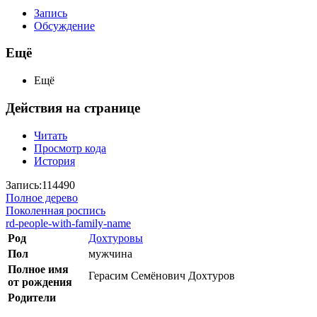
Запись
Обсуждение
Ещё
Ещё
Действия на странице
Читать
Просмотр кода
История
Запись:114490
Полное дерево
Поколенная роспись
rd-people-with-family-name
Род
Дохтуровы
Пол
мужчина
Полное имя
Герасим Семёнович Дохтуров
от рождения
Родители