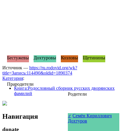
Бестужевы
Дохтуровы
Козловы
Щетинины
Источник —
https://ru.rodovid.org/wk?
title=Запись:114490&oldid=1890374
Категория
:
Прародители
Книга:Родословный сборник русских дворянских
фамилий
Родители
Навигация
♂
Семён Кириллович
Дохтуров
donate