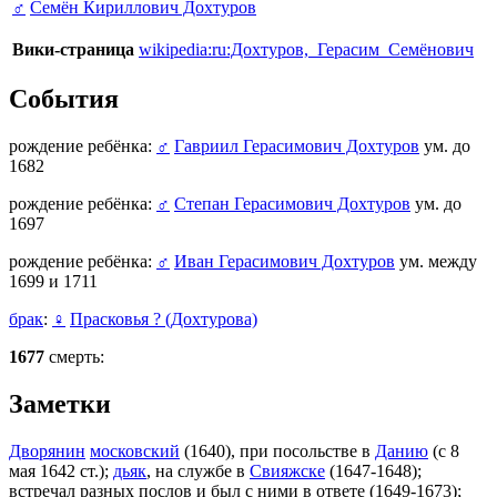
♂
Семён Кириллович Дохтуров
Вики-страница
wikipedia:ru:Дохтуров,_Герасим_Семёнович
События
рождение ребёнка:
♂
Гавриил Герасимович Дохтуров
ум. до
1682
рождение ребёнка:
♂
Степан Герасимович Дохтуров
ум. до
1697
рождение ребёнка:
♂
Иван Герасимович Дохтуров
ум. между
1699 и 1711
брак
:
♀
Прасковья ? (Дохтурова)
1677
смерть:
Заметки
Дворянин
московский
(1640), при посольстве в
Данию
(с 8
мая 1642 ст.);
дьяк
, на службе в
Свияжске
(1647-1648);
встречал разных послов и был с ними в ответе (1649-1673);