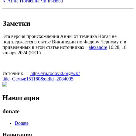
♀
Анна Ногаевна Чингизова
Заметки
Эта версия происхождения Анны от темника Ногая не
подтвержается в статье Википедии по Федору Черному и в
приведенных в этой статье источниках.--
alexandre
16:28, 18
января 2024 (EET)
Источник —
https://ru.rodovid.org/wk?
title=Семья:151160&oldid=2084095
Навигация
donate
Donate
Навигация