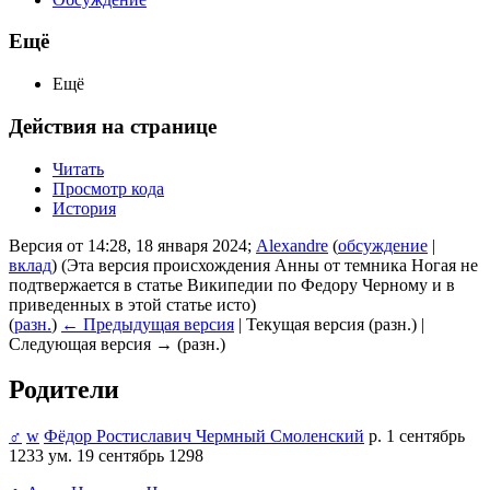
Ещё
Ещё
Действия на странице
Читать
Просмотр кода
История
Версия от 14:28, 18 января 2024;
Alexandre
(
обсуждение
|
вклад
)
(Эта версия происхождения Анны от темника Ногая не
подтвержается в статье Википедии по Федору Черному и в
приведенных в этой статье исто)
(
разн.
)
← Предыдущая версия
| Текущая версия (разн.) |
Следующая версия → (разн.)
Родители
♂
w
Фёдор Ростиславич Чермный Смоленский
р. 1 сентябрь
1233 ум. 19 сентябрь 1298