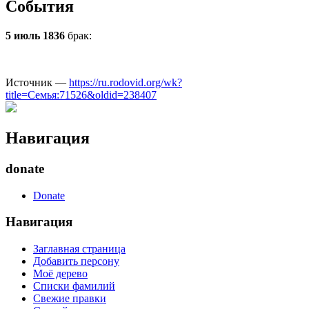
События
5 июль 1836
брак:
Источник —
https://ru.rodovid.org/wk?
title=Семья:71526&oldid=238407
Навигация
donate
Donate
Навигация
Заглавная страница
Добавить персону
Моё дерево
Списки фамилий
Свежие правки