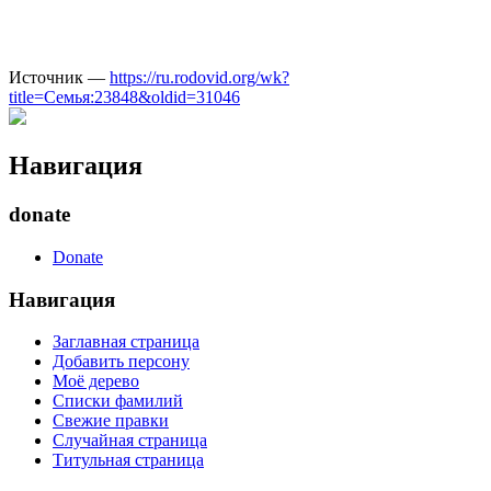
Источник —
https://ru.rodovid.org/wk?
title=Семья:23848&oldid=31046
Навигация
donate
Donate
Навигация
Заглавная страница
Добавить персону
Моё дерево
Списки фамилий
Свежие правки
Случайная страница
Титульная страница