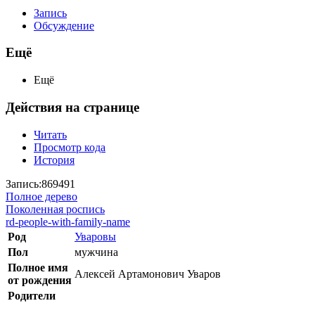
Запись
Обсуждение
Ещё
Ещё
Действия на странице
Читать
Просмотр кода
История
Запись:869491
Полное дерево
Поколенная роспись
rd-people-with-family-name
Род
Уваровы
Пол
мужчина
Полное имя
Алексей Артамонович Уваров
от рождения
Родители