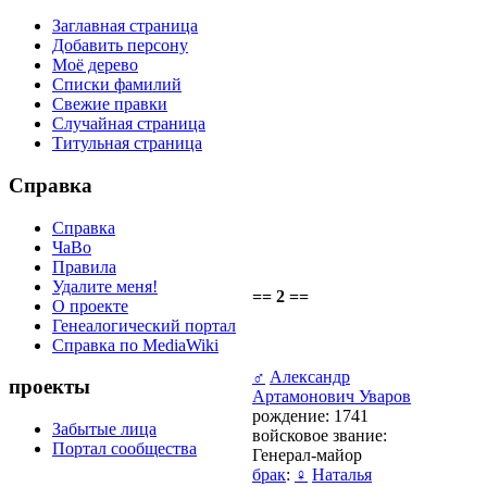
Заглавная страница
Добавить персону
Моё дерево
Списки фамилий
Свежие правки
Случайная страница
Титульная страница
Справка
Справка
ЧаВо
Правила
Удалите меня!
== 2 ==
О проекте
Генеалогический портал
Справка по MediaWiki
♂
Александр
проекты
Артамонович Уваров
рождение: 1741
Забытые лица
войсковое звание:
Портал сообщества
Генерал-майор
брак
:
♀
Наталья