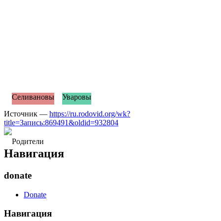
Селивановы
Уваровы
Источник —
https://ru.rodovid.org/wk?
title=Запись:869491&oldid=932804
Родители
Навигация
donate
Donate
Навигация