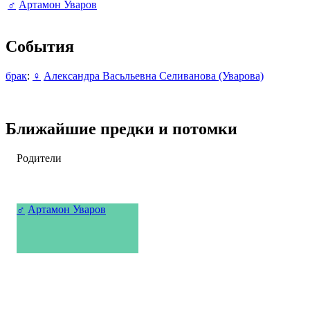
♂
Артамон Уваров
События
брак
:
♀
Александра Васьльевна Селиванова (Уварова)
Ближайшие предки и потомки
Родители
♂
Артамон Уваров