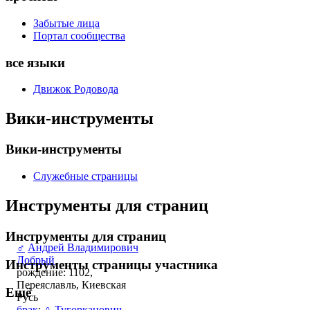
Забытые лица
Портал сообщества
все языки
Движок Родовода
Вики-инструменты
Вики-инструменты
Служебные страницы
Инструменты для страниц
Инструменты для страниц
♂
Андрей Владимирович
Добрый
Инструменты страницы участника
рождение: 1102,
Переяславль, Киевская
Ещё
Русь
брак
:
♀
Тугорканович