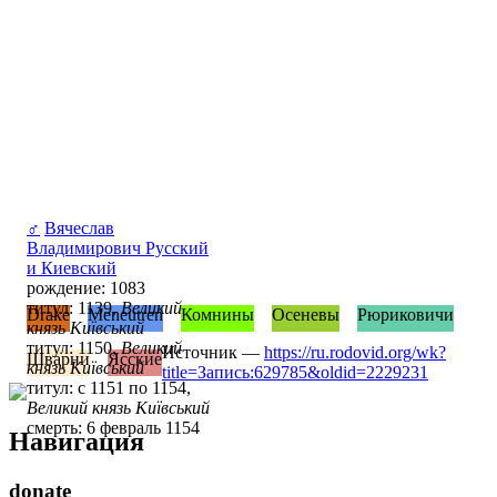
♂
Вячеслав
Владимирович Русский
и Киевский
рождение: 1083
титул: 1139,
Великий
Drake
Meneutren
Комнины
Осеневы
Рюриковичи
князь Київський
титул: 1150,
Великий
Источник —
https://ru.rodovid.org/wk?
Шварни
Ясские
князь Київський
title=Запись:629785&oldid=2229231
титул: с 1151 по 1154,
Великий князь Київський
смерть: 6 февраль 1154
Навигация
donate