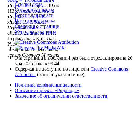
Ссылки сюда
титул: с 6 январь 1119 по
Связанные правки
1135,
Князь волынский
Версия для печати
титул: с 1135 по 22
Постоянная ссылка
январь 1141,
Князь
Сведения о странице
Переяславский
Журналы страницы
смерть: 22 январь 1141,
Переяславль, Киевская
Русь
похороны: Переяславль,
церквь Святого Михаила
Эта страница в последний раз была отредактирована 20
мая 2025 года в 09:44.
Содержание доступно по лицензии
Creative Commons
Attribution
(если не указано иное).
Политика конфиденциальности
Описание проекта «Родовода»
Заявление об ограничении ответственности