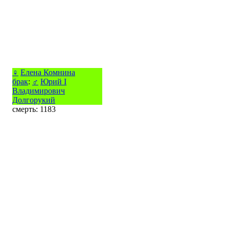
♀
Елена Комнина
брак
:
♂
Юрий I
Владимирович
Долгорукий
смерть: 1183