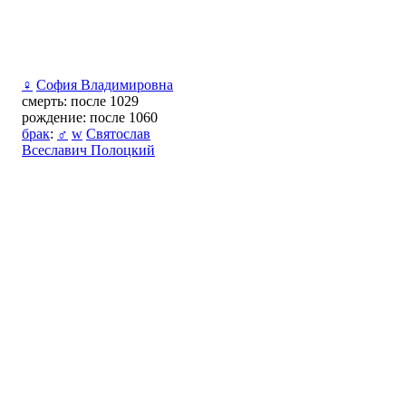
♀
София Владимировна
смерть: после 1029
рождение: после 1060
брак
:
♂
w
Святослав
Всеславич Полоцкий