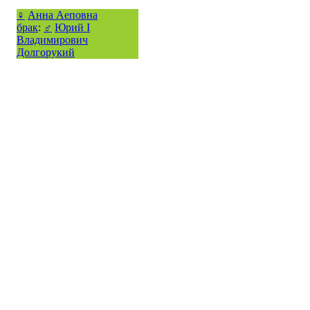
♀
Анна Аеповна
брак
:
♂
Юрий I
Владимирович
Долгорукий