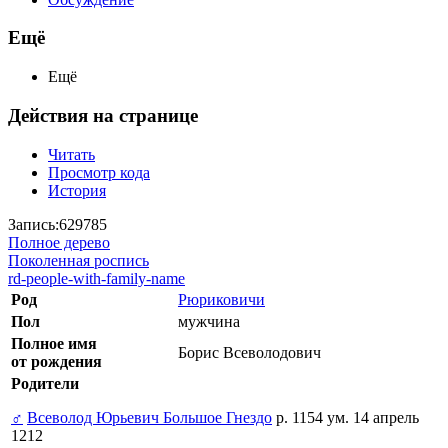
Ещё
Ещё
Действия на странице
Читать
Просмотр кода
История
Запись:629785
Полное дерево
Поколенная роспись
rd-people-with-family-name
Род
Рюриковичи
Пол
мужчина
Полное имя
Борис Всеволодович
от рождения
Родители
♂
Всеволод Юрьевич Большое Гнездо
р. 1154 ум. 14 апрель
1212