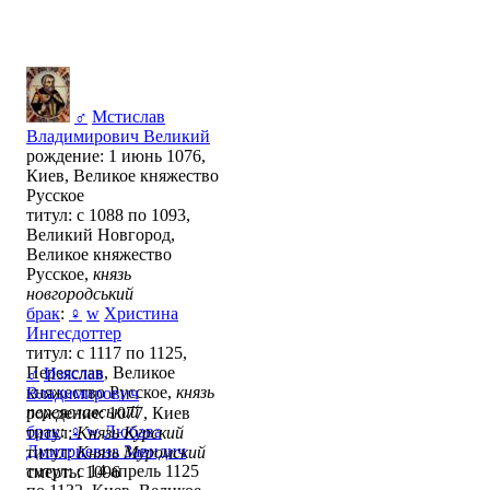
♂
Мстислав
Владимирович Великий
рождение: 1 июнь 1076,
Киев, Великое княжество
Русское
титул: с 1088 по 1093,
Великий Новгород,
Великое княжество
Русское,
князь
новгородський
брак
:
♀
w
Христина
Ингесдоттер
титул: с 1117 по 1125,
Переяслав, Великое
♂
Изяслав
княжество Русское,
князь
Владимирович
переяславський
рождение: 1077, Киев
брак
:
♀
w
Любава
титул:
Князь Курский
Дмитриевна Завидич
титул:
Князь Муромский
титул: с 14 апрель 1125
смерть: 1096