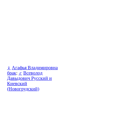
♀
Агафья Владимировна
брак
:
♂
Всеволод
Давыдович Русский и
Киевский
(Новогрудский)