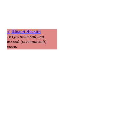
♂
Шварн Ясский
титул:
чешский или
ясский (осетинский)
князь