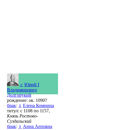
♂
Юрий I
Владимирович
Долгорукий
рождение: ок. 1090?
брак
:
♀
Елена Комнина
титул: с 1108 по 1157,
Князь Ростово-
Суздальский
брак
:
♀
Анна Аеповна