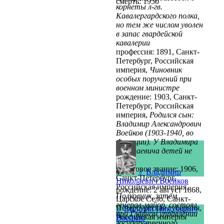
смерть: 1950
корнеты л-гв.
Кавалергардского полка,
но тем же числом уволен
в запас гвардейской
кавалерии
профессия: 1891, Санкт-
Петербург, Российская
империя,
Чиновник
особых поручений при
военном министре
рождение: 1903, Санкт-
Петербург, Российская
империя,
Родился сын:
Владимир Александрович
Воейков (1903-1940, во
Франции). У Владимира
Николаевича детей не
было.
войсковое звание: 1906,
♂
Владимир
Санкт-Петербург,
Николаевич Воейков
Российская империя,
рождение: 2 август 1868,
Полковник, затем
Царское Село, Санкт-
генерал-майор, состоял
Петербургская губерния,
♂
Василий Николаевич
при Главном управлении
Российская империя
Воейков
государственного