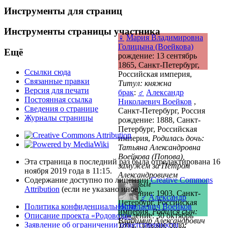
Инструменты для страниц
Инструменты страницы участника
♀
Мария Владимировна
Голицына (Воейкова)
Ещё
рождение: 13 сентябрь
1865, Санкт-Петербург,
Ссылки сюда
Российская империя,
Связанные правки
Титул: княжна
Версия для печати
брак
:
♂
Александр
Постоянная ссылка
Николаевич Воейков
,
Сведения о странице
Санкт-Петербург, Россия
Журналы страницы
рождение: 1888, Санкт-
Петербург, Российская
империя,
Родилась дочь:
Татьяна Александровна
Воейкова (Попова),
Эта страница в последний раз была отредактирована 16
замужем за Петром
ноября 2019 года в 11:15.
Александровичем
Содержание доступно по лицензии
Creative Commons
Поповым
Attribution
(если не указано иное).
рождение: 1903, Санкт-
♂
Александр
Петербург, Российская
Политика конфиденциальности
Николаевич Воейков
империя,
Родился сын:
Описание проекта «Родовода»
рождение: 30 октябрь
Владимир Александрович
Заявление об ограничении ответственности
1865, Царское село,