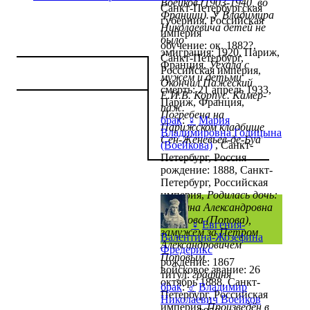
Воейков (1903-1940, во
Санкт-Петербургская
Франции). У Владимира
губерния, Российская
Николаевича детей не
империя
было
обучение: ок. 1882?,
эмиграция: 1920, Париж,
Санкт-Петербург,
Франция,
Уехала с
Российская империя,
мужем и детьми
Окончил Пажеский
смерть: 21 апрель 1933,
Е.И.В. Корпус. Камер-
Париж, Франция,
паж.
Погребена на
брак
:
♀
Мария
Парижском кладбище
Владимировна Голицына
Сен-Женевьев-де-Буа
(Воейкова)
, Санкт-
Петербург, Россия
рождение: 1888, Санкт-
Петербург, Российская
империя,
Родилась дочь:
Татьяна Александровна
Воейкова (Попова),
♀
Евгения-
замужем за Петром
Валентина-Жозефина
Александровичем
Фредерикс
Поповым
рождение: 1867
войсковое звание: 26
титул:
графиня
октябрь 1888, Санкт-
брак
:
♂
Владимир
Петербург, Российская
Николаевич Воейков
империя,
Произведён в