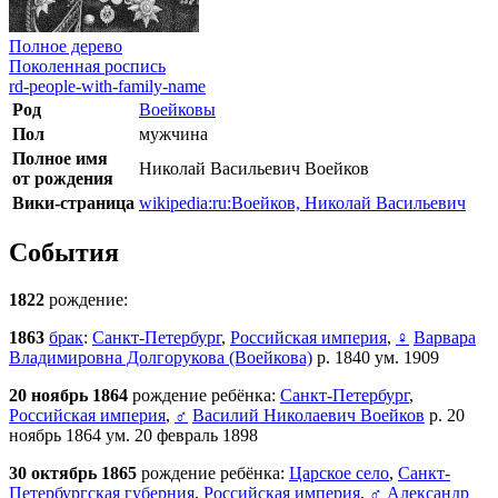
Полное дерево
Поколенная роспись
rd-people-with-family-name
Род
Воейковы
Пол
мужчина
Полное имя
Николай Васильевич Воейков
от рождения
Вики-страница
wikipedia:ru:Воейков, Николай Васильевич
События
1822
рождение:
1863
брак
:
Санкт-Петербург
,
Российская империя
,
♀
Варвара
Владимировна Долгорукова (Воейкова)
р. 1840 ум. 1909
20 ноябрь 1864
рождение ребёнка:
Санкт-Петербург
,
Российская империя
,
♂
Василий Николаевич Воейков
р. 20
ноябрь 1864 ум. 20 февраль 1898
30 октябрь 1865
рождение ребёнка:
Царское село
,
Санкт-
Петербургская губерния
,
Российская империя
,
♂
Александр