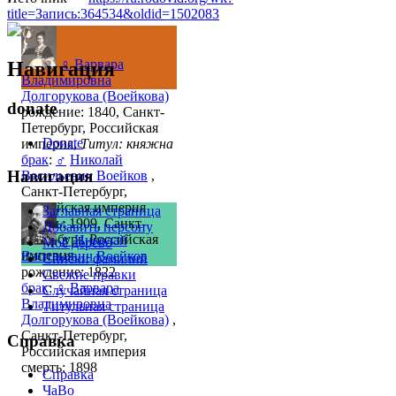
title=Запись:364534&oldid=1502083
♀
Варвара
Навигация
Владимировна
Долгорукова (Воейкова)
donate
рождение: 1840, Санкт-
Петербург, Российская
Donate
империя,
Титул: княжна
брак
:
♂
Николай
Навигация
Васильевич Воейков
,
Санкт-Петербург,
Российская империя
Заглавная страница
смерть: 1909, Санкт-
Добавить персону
Петербург, Российская
♂
Николай
Моё дерево
империя
Васильевич Воейков
Списки фамилий
рождение: 1822
Свежие правки
брак
:
♀
Варвара
Случайная страница
Владимировна
Титульная страница
Долгорукова (Воейкова)
,
Санкт-Петербург,
Справка
Российская империя
смерть: 1898
Справка
ЧаВо