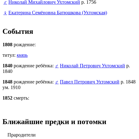
♂
Николай Михайлович Ухтомский
р. 1756
♀
Екатерина Семёновна Батюшкова (Ухтомская)
События
1808
рождение:
титул:
князь
1840
рождение ребёнка:
♂
Николай Петрович Ухтомский
р.
1840
1848
рождение ребёнка:
♂
Павел Петрович Ухтомский
р. 1848
ум. 1910
1852
смерть:
Ближайшие предки и потомки
Прародители