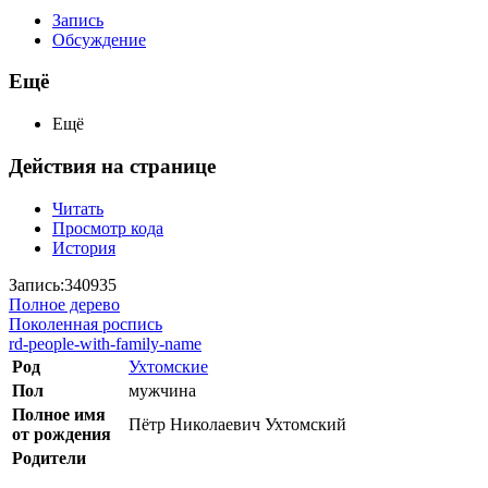
Запись
Обсуждение
Ещё
Ещё
Действия на странице
Читать
Просмотр кода
История
Запись:340935
Полное дерево
Поколенная роспись
rd-people-with-family-name
Род
Ухтомские
Пол
мужчина
Полное имя
Пётр Николаевич Ухтомский
от рождения
Родители