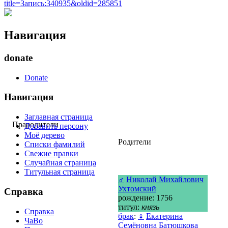
title=Запись:340935&oldid=285851
Навигация
donate
Donate
Навигация
Заглавная страница
Прародители
Добавить персону
Моё дерево
Родители
Списки фамилий
Свежие правки
Случайная страница
Титульная страница
♂
Николай Михайлович
Ухтомский
Справка
рождение: 1756
титул:
князь
Справка
брак
:
♀
Екатерина
ЧаВо
Семёновна Батюшкова