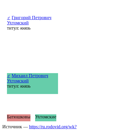
♂
Григорий Петрович
Ухтомский
титул:
князь
♂
Михаил Петрович
Ухтомский
титул:
князь
Батюшковы
Ухтомские
Источник —
https://ru.rodovid.org/wk?