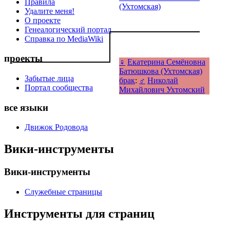
Правила
(Ухтомская)
Удалите меня!
О проекте
Генеалогический портал
Справка по MediaWiki
проекты
♀
Екатерина Семёновна
Батюшкова (Ухтомская)
Забытые лица
брак
:
♂
Николай
Портал сообщества
Михайлович Ухтомский
все языки
Движок Родовода
Вики-инструменты
Вики-инструменты
Служебные страницы
Инструменты для страниц