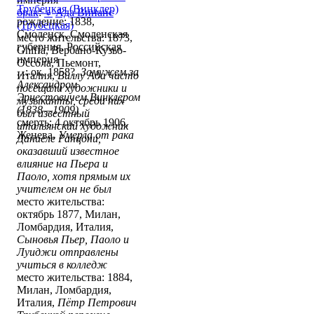
Трубецкая (Винклер)
брак
:
♀
Ада Винанс
рождение: 1838,
(Трубецкая)
Смоленск, Смоленская
место жительства: 1873,
губерния, Российская
Ghiffa, Вербано-Кузьо-
империя
Оссола, Пьемонт,
...: ок. 1858?,
Замужем за
Италия,
Виллу Ада часто
Александром
посещали художники и
Эрнестовичем Винклером
музыканты, среди них
(1838—1909)
был известный
смерть: 4 октябрь 1906,
итальянский художник
Женева,
Умерла от рака
Даниеле Ранцони,
оказавший известное
влияние на Пьера и
Паоло, хотя прямым их
учителем он не был
место жительства:
октябрь 1877, Милан,
Ломбардия, Италия,
Сыновья Пьер, Паоло и
Луиджи отправлены
учиться в колледж
место жительства: 1884,
Милан, Ломбардия,
Италия,
Пётр Петрович