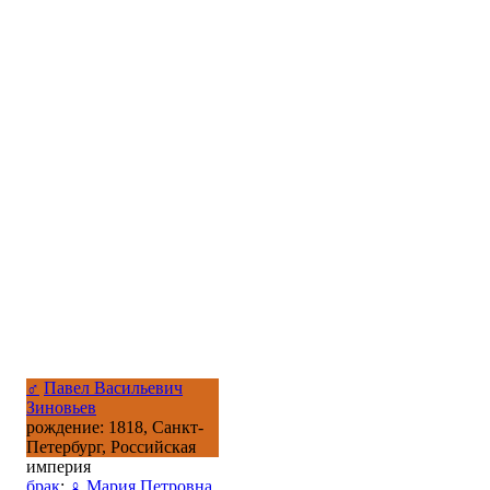
♂
Павел Васильевич
Зиновьев
рождение: 1818, Санкт-
Петербург, Российская
империя
брак
:
♀
Мария Петровна