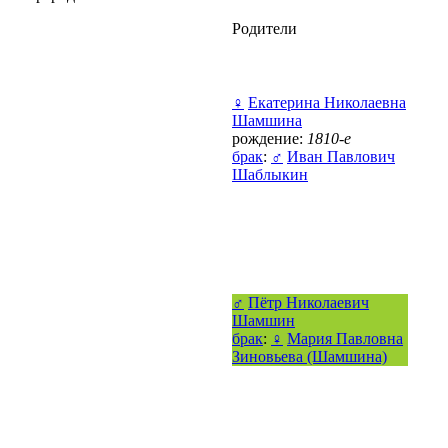
Родители
♀
Екатерина Николаевна
Шамшина
рождение:
1810-е
брак
:
♂
Иван Павлович
Шаблыкин
♂
Пётр Николаевич
Шамшин
брак
:
♀
Мария Павловна
Зиновьева (Шамшина)