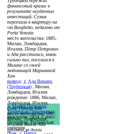
Трубецкой пережил
финансовый кризис в
результате неудачных
инвестиций. Семья
переехала в квартиру на
via Borghetto, недалеко от
Porta Venezia
место жительства: 1885,
Милан, Ломбардия,
Италия,
Пётр Петрович
и Ада расстались, князь
сильно пил, поселился в
Милане со своей
любовницей Марианной
Хан
развод
:
♀
Ада Винанс
(Трубецкая)
, Милан,
Ломбардия, Италия
рождение: 1886, Милан,
Ломбардия, Италия,
♀
Мария Петровна
Сын: Питер Хан
Трубецкая (Зиновьева)
место жительства: 1887,
рождение: 1824, Санкт-
Милан, Ломбардия,
Петербург, Российская
Италия,
Вилла Ада
империя
продана за долги
брак
:
♂
Павел