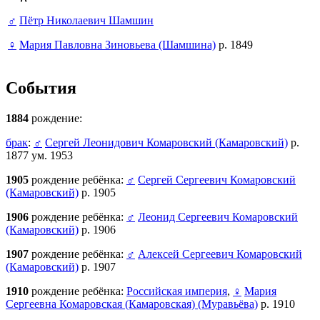
♂
Пётр Николаевич Шамшин
♀
Мария Павловна Зиновьева (Шамшина)
р. 1849
События
1884
рождение:
брак
:
♂
Сергей Леонидович Комаровский (Камаровский)
р.
1877 ум. 1953
1905
рождение ребёнка:
♂
Сергей Сергеевич Комаровский
(Камаровский)
р. 1905
1906
рождение ребёнка:
♂
Леонид Сергеевич Комаровский
(Камаровский)
р. 1906
1907
рождение ребёнка:
♂
Алексей Сергеевич Комаровский
(Камаровский)
р. 1907
1910
рождение ребёнка:
Российская империя
,
♀
Мария
Сергеевна Комаровская (Камаровская) (Муравьёва)
р. 1910