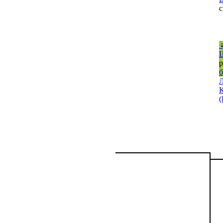
с
р
б
(