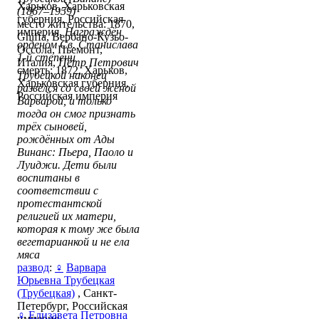
Харьков, Харьковская
(1867–1959)
губерния, Российская
место жительства: 1870,
империя,
Награждён
Ghiffa, Вербано-Кузьо-
орденом Св. Станислава
Оссола, Пьемонт,
1-й степени
Италия,
Пётр Петрович
смерть: 1872, Харьков,
Трубецкой наконец
Харьковская губерния,
развёлся со своей женой
Российская империя
Варварой, и только
тогда он смог признать
трёх сыновей,
рождённых от Ады
Винанс: Пьера, Паоло и
Луиджи. Дети были
воспитаны в
соответствии с
протестантской
религией их матери,
которая к тому же была
вегетарианкой и не ела
мяса
развод
:
♀
Варвара
Юрьевна Трубецкая
(Трубецкая)
, Санкт-
Петербург, Российская
♀
Елизавета Петровна
империя