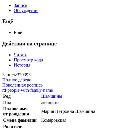
Запись
Обсуждение
Ещё
Ещё
Действия на странице
Читать
Просмотр кода
История
Запись:320393
Полное дерево
Поколенная роспись
rd-people-with-family-name
Род
Шамшины
Пол
женщина
Полное имя
Мария Петровна Шамшина
от рождения
Смена фамилии
Комаровская
Родители