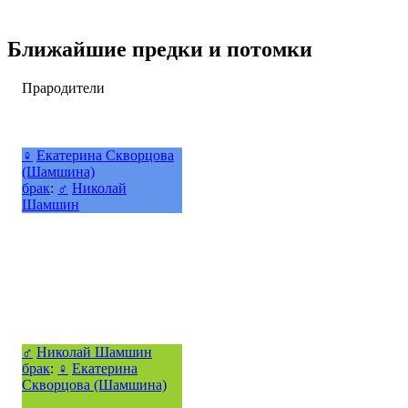
Ближайшие предки и потомки
Прародители
♀
Екатерина Скворцова
(Шамшина)
брак
:
♂
Николай
Шамшин
♂
Николай Шамшин
брак
:
♀
Екатерина
Скворцова (Шамшина)