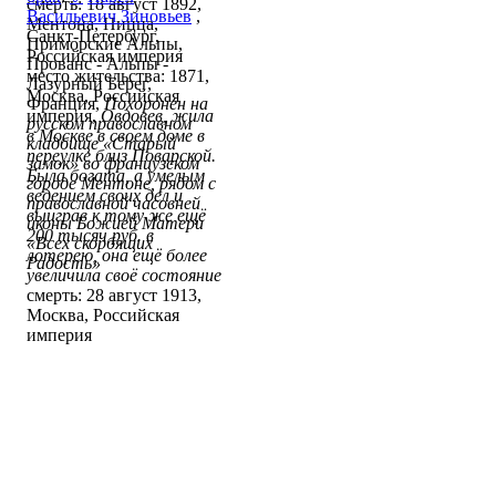
смерть: 18 август 1892,
Васильевич Зиновьев
,
Ментона, Ницца,
Санкт-Петербург,
Приморские Альпы,
Российская империя
Прованс - Альпы -
место жительства: 1871,
Лазурный Берег,
Москва, Российская
Франция,
Похоронен на
империя,
Овдовев, жила
русском православном
в Москве в своем доме в
кладбище «Старый
переулке близ Поварской.
замок» во французском
Была богата, а умелым
городе Ментоне, рядом с
ведением своих дел и
православной часовней
выиграв к тому же ещё
иконы Божией Матери
200 тысяч руб. в
«Всех скорбящих
лотерею, она ещё более
Радость»
увеличила своё состояние
смерть: 28 август 1913,
Москва, Российская
империя