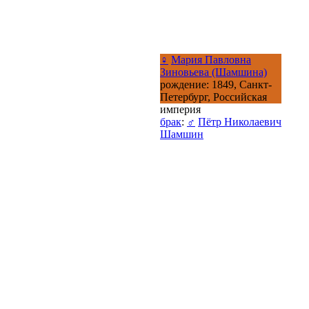
♀
Мария Павловна
Зиновьева (Шамшина)
рождение: 1849, Санкт-
Петербург, Российская
империя
брак
:
♂
Пётр Николаевич
Шамшин