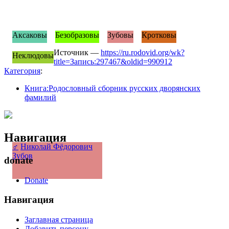
Аксаковы
Безобразовы
Зубовы
Кротковы
Источник —
https://ru.rodovid.org/wk?
Неклюдовы
title=Запись:297467&oldid=990912
Категория
:
Книга:Родословный сборник русских дворянских
фамилий
Навигация
♂
Николай Фёдорович
Зубов
donate
Donate
Навигация
Заглавная страница
Добавить персону