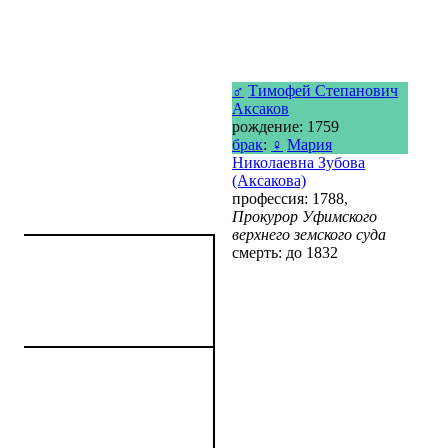
♂
Тимофей Степанович
Аксаков
рождение: 1759
брак
:
♀
Мария
Николаевна Зубова
(Аксакова)
профессия: 1788,
Прокурор Уфимского
верхнего земского суда
смерть: до 1832