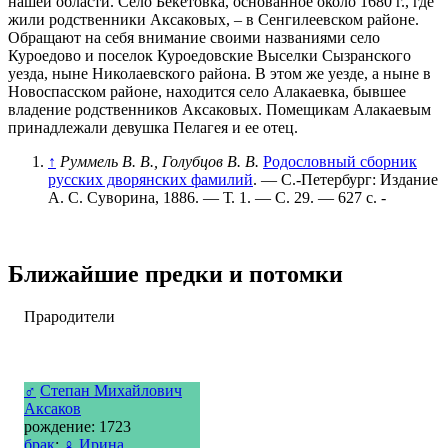
нашей области. Село Бекетовка, основанное около 1680 г., где
жили родственники Аксаковых, – в Сенгилеевском районе.
Обращают на себя внимание своими названиями село
Куроедово и поселок Куроедовские Выселки Сызранского
уезда, ныне Николаевского района. В этом же уезде, а ныне в
Новоспасском районе, находится село Алакаевка, бывшее
владение родственников Аксаковых. Помещикам Алакаевым
принадлежали девушка Пелагея и ее отец.
↑
Руммель В. В., Голубцов В. В.
Родословный сборник
русских дворянских фамилий
. — С.-Петербург: Издание
А. С. Суворина, 1886. — Т. 1. — С. 29. — 627 с. -
Ближайшие предки и потомки
Прародители
♂
Степан Михайлович
Аксаков
рождение: 1723
брак
:
♀
Ирина