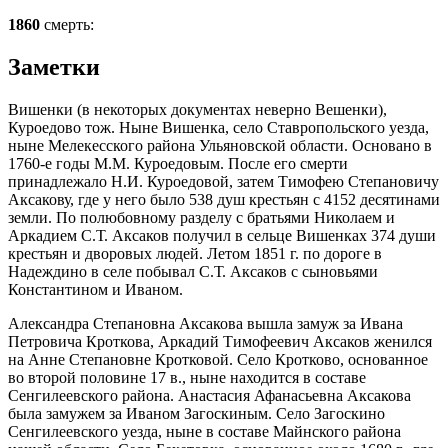
1860
смерть:
Заметки
Вишенки (в некоторых документах неверно Вешенки),
Куроедово тож. Ныне Вишенка, село Ставропольского уезда,
ныне Мелекесского района Ульяновской области. Основано в
1760-е годы М.М. Куроедовым. После его смерти
принадлежало Н.И. Куроедовой, затем Тимофею Степановичу
Аксакову, где у него было 538 душ крестьян с 4152 десятинами
земли. По полюбовному разделу с братьями Николаем и
Аркадием С.Т. Аксаков получил в сельце Вишенках 374 души
крестьян и дворовых людей. Летом 1851 г. по дороге в
Надеждино в селе побывал С.Т. Аксаков с сыновьями
Константином и Иваном.
Александра Степановна Аксакова вышла замуж за Ивана
Петровича Кроткова, Аркадий Тимофеевич Аксаков женился
на Анне Степановне Кротковой. Село Кротково, основанное
во второй половине 17 в., ныне находится в составе
Сенгилеевского района. Анастасия Афанасьевна Аксакова
была замужем за Иваном Загоскиным. Село Загоскино
Сенгилеевского уезда, ныне в составе Майнского района