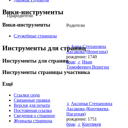
Вики-инструменты
Прародители
Вики-инструменты
Родители
Служебные страницы
♀
Анна Степановна
Инструменты для страниц
Аксакова (Веригина)
рождение: 1749
Инструменты для страниц
брак
:
♂
Иван
Тимофеевич Веригин
Инструменты страницы участника
Ещё
Ссылки сюда
Связанные правки
♀
Аксинья Степановна
Версия для печати
Аксакова (Контяжева,
Постоянная ссылка
Нагатная)
Сведения о странице
рождение: 1751
Журналы страницы
брак
:
♂
Контяжев