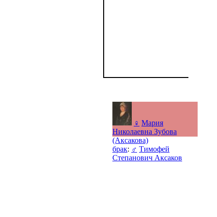
♀
Мария
Николаевна Зубова
(Аксакова)
брак
:
♂
Тимофей
Степанович Аксаков