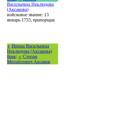
Васильевна Неклюдова
(Аксакова)
войсковое звание: 13
январь 1755,
прапорщик
♀
Ирина Васильевна
Неклюдова (Аксакова)
брак
:
♂
Степан
Михайлович Аксаков