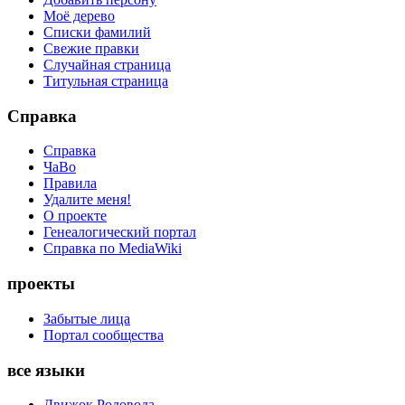
Моё дерево
Списки фамилий
Свежие правки
Случайная страница
Титульная страница
Справка
Справка
ЧаВо
Правила
Удалите меня!
О проекте
Генеалогический портал
Справка по MediaWiki
проекты
Забытые лица
Портал сообщества
все языки
Движок Родовода