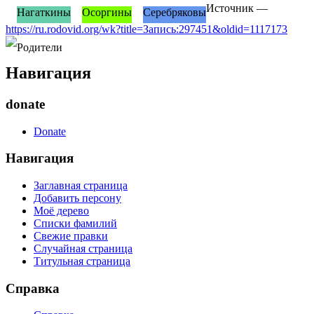
Источник —
Нагаткины
Осоргины
Серебряковы
https://ru.rodovid.org/wk?title=Запись:297451&oldid=1117173
Родители
Навигация
donate
Donate
Навигация
Заглавная страница
Добавить персону
Моё дерево
Списки фамилий
Свежие правки
Случайная страница
Титульная страница
Справка