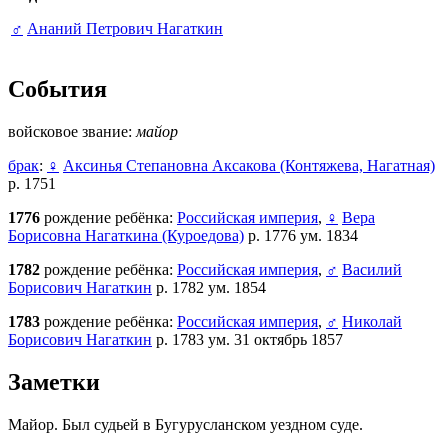
♂
Ананий Петрович Нагаткин
События
войсковое звание:
майор
брак
:
♀
Аксинья Степановна Аксакова (Контяжева, Нагатная)
р. 1751
1776
рождение ребёнка:
Российская империя
,
♀
Вера
Борисовна Нагаткина (Куроедова)
р. 1776 ум. 1834
1782
рождение ребёнка:
Российская империя
,
♂
Василий
Борисович Нагаткин
р. 1782 ум. 1854
1783
рождение ребёнка:
Российская империя
,
♂
Николай
Борисович Нагаткин
р. 1783 ум. 31 октябрь 1857
Заметки
Майор. Был судьей в Бугурусланском уездном суде.