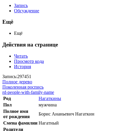
Запись
Обсуждение
Ещё
Ещё
Действия на странице
Читать
Просмотр кода
История
Запись:297451
Полное дерево
Поколенная роспись
rd-people-with-family-name
Род
Нагаткины
Пол
мужчина
Полное имя
Борис Ананьевич Нагаткин
от рождения
Смена фамилии
Нагатный
Родители