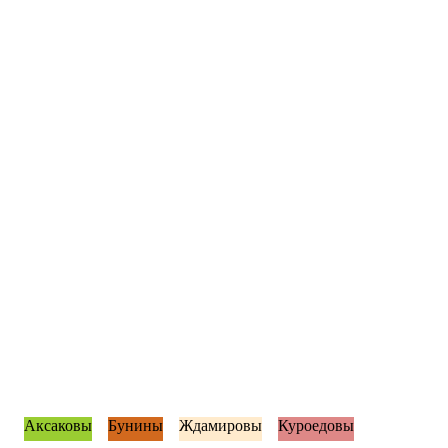
Аксаковы
Бунины
Ждамировы
Куроедовы