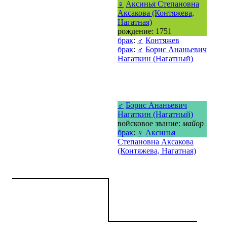
♀
Аксинья Степановна
Аксакова (Контяжева,
Нагатная)
рождение: 1751
брак
:
♂
Контяжев
брак
:
♂
Борис Ананьевич
Нагаткин (Нагатный)
♂
Борис Ананьевич
Нагаткин (Нагатный)
войсковое звание:
майор
брак
:
♀
Аксинья
Степановна Аксакова
(Контяжева, Нагатная)