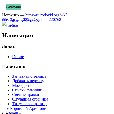
Глебовы
Источник —
https://ru.rodovid.org/wk?
title=Запись:285224&oldid=220768
♂
Иван Аристович
Глебов
Навигация
donate
Donate
Навигация
Заглавная страница
Добавить персону
Моё дерево
Списки фамилий
Свежие правки
Случайная страница
Титульная страница
♂
Корнилий Аристович
Справка
Глебов