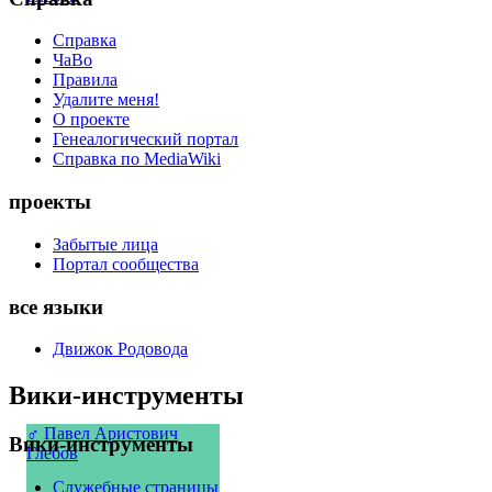
Справка
ЧаВо
Правила
Удалите меня!
О проекте
Генеалогический портал
Справка по MediaWiki
проекты
Забытые лица
Портал сообщества
все языки
Движок Родовода
Вики-инструменты
♂
Павел Аристович
Вики-инструменты
Глебов
Служебные страницы