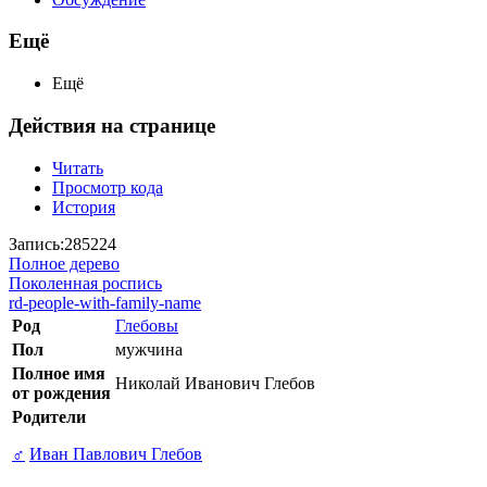
Ещё
Ещё
Действия на странице
Читать
Просмотр кода
История
Запись:285224
Полное дерево
Поколенная роспись
rd-people-with-family-name
Род
Глебовы
Пол
мужчина
Полное имя
Николай Иванович Глебов
от рождения
Родители
♂
Иван Павлович Глебов