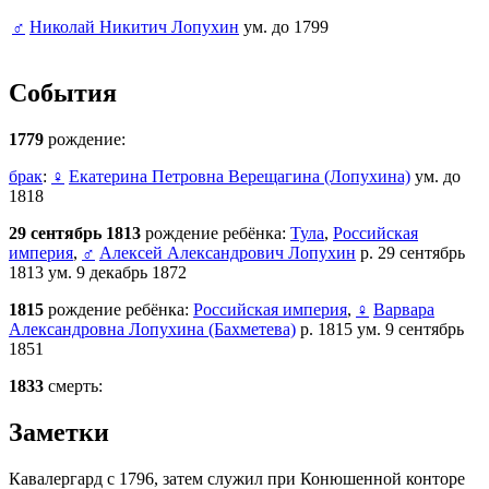
♂
Николай Никитич Лопухин
ум. до 1799
События
1779
рождение:
брак
:
♀
Екатерина Петровна Верещагина (Лопухина)
ум. до
1818
29 сентябрь 1813
рождение ребёнка:
Тула
,
Российская
империя
,
♂
Алексей Александрович Лопухин
р. 29 сентябрь
1813 ум. 9 декабрь 1872
1815
рождение ребёнка:
Российская империя
,
♀
Варвара
Александровна Лопухина (Бахметева)
р. 1815 ум. 9 сентябрь
1851
1833
смерть:
Заметки
Кавалергард с 1796, затем служил при Конюшенной конторе