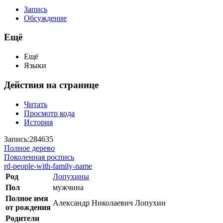
Запись
Обсуждение
Ещё
Ещё
Языки
Действия на странице
Читать
Просмотр кода
История
Запись:284635
Полное дерево
Поколенная роспись
rd-people-with-family-name
Род
Лопухины
Пол
мужчина
Полное имя
Александр Николаевич Лопухин
от рождения
Родители