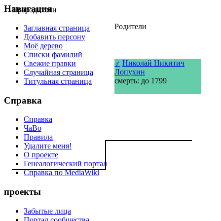
Навигация
Прародители
Родители
Заглавная страница
Добавить персону
Моё дерево
Списки фамилий
♂
Николай Никитич
Свежие правки
Лопухин
Случайная страница
смерть: до 1799
Титульная страница
Справка
Справка
ЧаВо
Правила
Удалите меня!
О проекте
Генеалогический портал
Справка по MediaWiki
проекты
Забытые лица
Портал сообщества