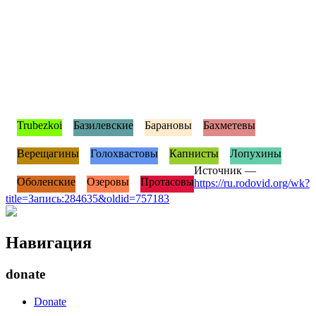
Trubezkoi
Базилевские
Барановы
Бахметевы
Верещагины
Голохвастовы
Капнисты
Лопухины
Источник —
Оболенские
Озеровы
Протасовы
https://ru.rodovid.org/wk?
title=Запись:284635&oldid=757183
Навигация
donate
Donate