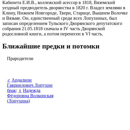
Кабинета Е.И.В., коллежский асессор в 1818, Вяземский
уездный предводитель дворянства в 1820 г. Владел землями в
Клину, Нижнем Новгороде, Твери, Старице, Вышнем Волочке
и Вязьме. Он, единственный среди всех Лопухиных, был
записан определением Тульского Дворянского депутатского
собрания 21.05.1818 сначала в IV часть Дворянской
родословной книги, а потом перенесен в VI часть.
Ближайшие предки и потомки
Прародители
♂
Ардалион
Гавриилович Лопухин
брак
:
♀
Надежда
Фёдоровна Волконская
(Лопухина)