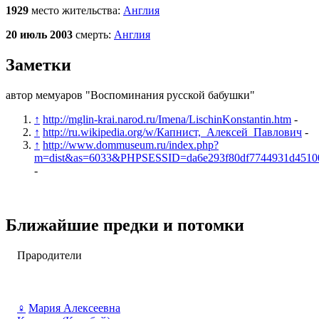
1929
место жительства:
Англия
20 июль 2003
смерть:
Англия
Заметки
автор мемуаров "Воспоминания русской бабушки"
↑
http://mglin-krai.narod.ru/Imena/LischinKonstantin.htm
-
↑
http://ru.wikipedia.org/w/Капнист,_Алексей_Павлович
-
↑
http://www.dommuseum.ru/index.php?
m=dist&as=6033&PHPSESSID=da6e293f80df7744931d4510
-
Ближайшие предки и потомки
Прародители
♀
Мария Алексеевна