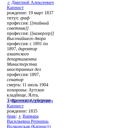
♂
Дмитрий Алексеевич
Капнист
рождение: 19 март 1837
титул:
граф
профессия:
[[тайный
советник]]
профессия:
[[камергер]]
Высочайшего двора
профессия: с 1891 по
1897,
директор
азиатского
департамента
Министерства
иностранных дел
профессия: 1897,
сенатор
смерть: 11 июль 1904
похороны: Аутское
кладбище, Ялта,
Таврическая губерния
♂
Василий Алексеевич
Капнист
рождение: 1835
брак
:
♀
Варвара
Васильевна Репнина-
Волконская (Капнист)