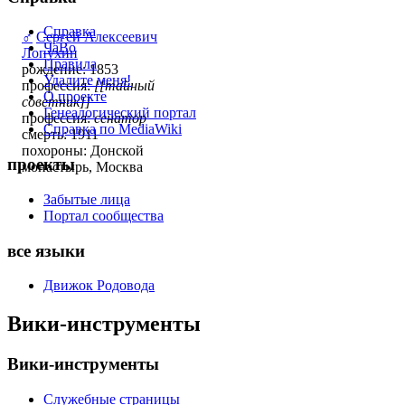
Справка
♂
Сергей Алексеевич
ЧаВо
Лопухин
Правила
рождение: 1853
Удалите меня!
профессия:
[[тайный
О проекте
советник]]
Генеалогический портал
профессия:
сенатор
Справка по MediaWiki
смерть: 1911
похороны: Донской
проекты
монастырь, Москва
Забытые лица
Портал сообщества
все языки
Движок Родовода
Вики-инструменты
Вики-инструменты
Служебные страницы