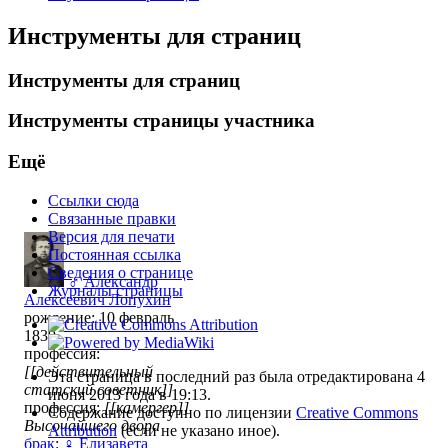
Инструменты для страниц
Инструменты для страниц
Инструменты страницы участника
Ещё
Ссылки сюда
Связанные правки
Версия для печати
Постоянная ссылка
Сведения о странице
♂
Александр
Журналы страницы
Алексеевич Лопухин
рождение: 10 февраль
1839
профессия:
[[действительный
Эта страница в последний раз была отредактирована 4
статский советник]]
июня 2013 года в 19:13.
профессия:
[[камергер]]
Содержание доступно по лицензии
Creative Commons
Высочайшего двора
Attribution
(если не указано иное).
брак
:
♀
Елизавета