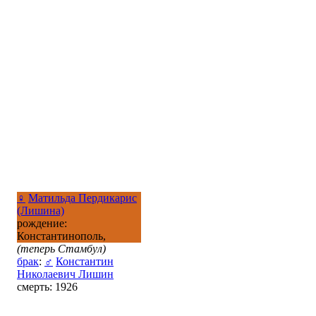
♀
Матильда Пердикарис
(Лишина)
рождение:
Константинополь,
(теперь Стамбул)
брак
:
♂
Константин
Николаевич Лишин
смерть: 1926