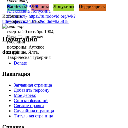
советник]]
брак
:
♀
Эмилия
Капнисты
Лишины
Лопухины
Пердикарисы
Алексеевна Лопухина
Источник —
(Капнист)
https://ru.rodovid.org/wk?
title=Запись:240753&oldid=825818
профессия: 1895,
сенатор
смерть: 20 октябрь 1904,
Ялта, Таврическая
Навигация
губерния
похороны: Аутское
donate
кладбище, Ялта,
Таврическая губерния
Donate
Навигация
Заглавная страница
Добавить персону
Моё дерево
Списки фамилий
Свежие правки
Случайная страница
Титульная страница
Справка