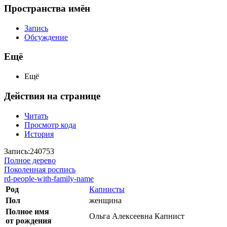
Пространства имён
Запись
Обсуждение
Ещё
Ещё
Действия на странице
Читать
Просмотр кода
История
Запись:240753
Полное дерево
Поколенная роспись
rd-people-with-family-name
Род
Капнисты
Пол
женщина
Полное имя
Ольга Алексеевна Капнист
от рождения