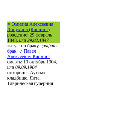
♀
Эмилия Алексеевна
Лопухина (Капнист)
рождение: 29 февраль
1848,
или 29.02.1847
титул: по браку,
графиня
брак
:
♂
Павел
Алексеевич Капнист
смерть: 19 октябрь 1904,
или 09.09.1904
похороны: Аутское
кладбище, Ялта,
Таврическая губерния