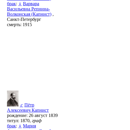
брак
:
♀
Варвара
Васильевна Репнина-
Волконская (Капнист)
,
Санкт-Петербург
смерть: 1915
♂
Пётр
Алексеевич Капнист
рождение: 26 август 1839
титул: 1870,
граф
брак
:
♀
Мария