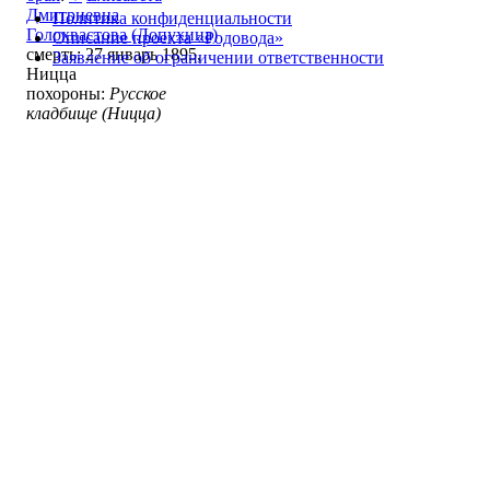
Дмитриевна
Политика конфиденциальности
Голохвастова (Лопухина)
Описание проекта «Родовода»
смерть: 27 январь 1895,
Заявление об ограничении ответственности
Ницца
похороны:
Русское
кладбище (Ницца)