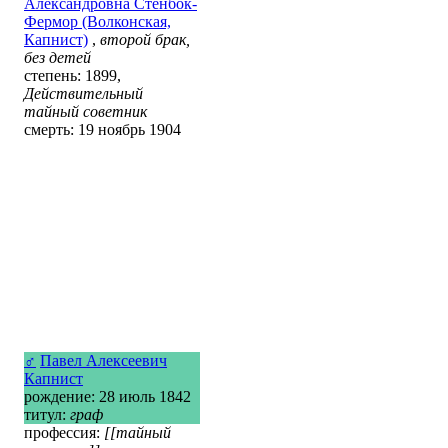
Александровна Стенбок-
Фермор (Волконская,
Капнист)
,
второй брак,
без детей
степень: 1899,
Действительный
тайный советник
смерть: 19 ноябрь 1904
♂
Павел Алексеевич
Капнист
рождение: 28 июль 1842
титул:
граф
профессия:
[[тайный