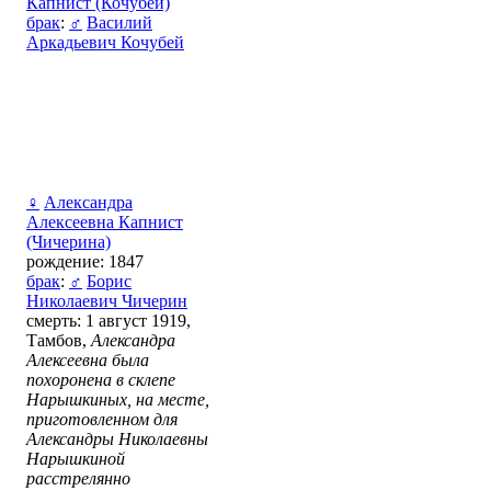
Капнист (Кочубей)
брак
:
♂
Василий
Аркадьевич Кочубей
♀
Александра
Алексеевна Капнист
(Чичерина)
рождение: 1847
брак
:
♂
Борис
Николаевич Чичерин
смерть: 1 август 1919,
Тамбов,
Александра
Алексеевна была
похоронена в склепе
Нарышкиных, на месте,
приготовленном для
Александры Николаевны
Нарышкиной
расстрелянно