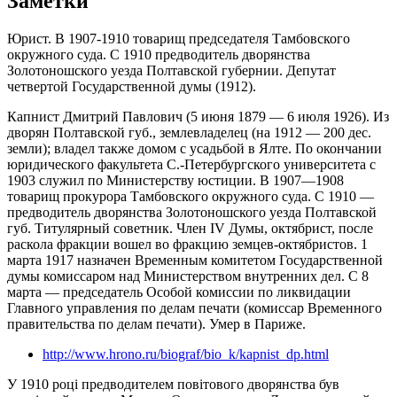
Заметки
Юрист. В 1907-1910 товарищ председателя Тамбовского
окружного суда. С 1910 предводитель дворянства
Золотоношского уезда Полтавской губернии. Депутат
четвертой Государственной думы (1912).
Капнист Дмитрий Павлович (5 июня 1879 — 6 июля 1926). Из
дворян Полтавской губ., землевладелец (на 1912 — 200 дес.
земли); владел также домом с усадьбой в Ялте. По окончании
юридического факультета С.-Петербургского университета с
1903 служил по Министерству юстиции. В 1907—1908
товарищ прокурора Тамбовского окружного суда. С 1910 —
предводитель дворянства Золотоношского уезда Полтавской
губ. Титулярный советник. Член IV Думы, октябрист, после
раскола фракции вошел во фракцию земцев-октябристов. 1
марта 1917 назначен Временным комитетом Государственной
думы комиссаром над Министерством внутренних дел. С 8
марта — председатель Особой комиссии по ликвидации
Главного управления по делам печати (комиссар Временного
правительства по делам печати). Умер в Париже.
http://www.hrono.ru/biograf/bio_k/kapnist_dp.html
У 1910 році предводителем повітового дворянства був