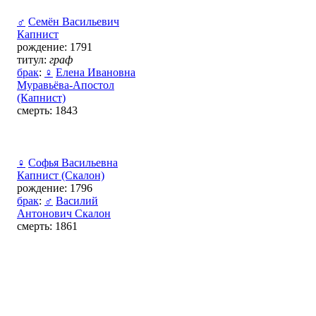
♂
Семён Васильевич
Капнист
рождение: 1791
титул:
граф
брак
:
♀
Елена Ивановна
Муравьёва-Апостол
(Капнист)
смерть: 1843
♀
Софья Васильевна
Капнист (Скалон)
рождение: 1796
брак
:
♂
Василий
Антонович Скалон
смерть: 1861