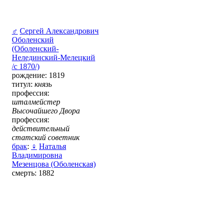
♂
Сергей Александрович
Оболенский
(Оболенский-
Нелединский-Мелецкий
/с 1870/)
рождение: 1819
титул:
князь
профессия:
шталмейстер
Высочайшего Двора
профессия:
действительный
статский советник
брак
:
♀
Наталья
Владимировна
Мезенцова (Оболенская)
смерть: 1882