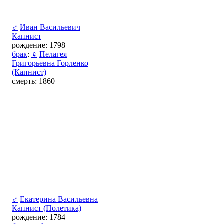
♂
Иван Васильевич
Капнист
рождение: 1798
брак
:
♀
Пелагея
Григорьевна Горленко
(Капнист)
смерть: 1860
♂
Екатерина Васильевна
Капнист (Полетика)
рождение: 1784