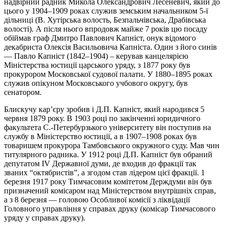
надвірний радник Микола Олександрович Лесеневич, який до
цього у 1904–1909 роках служив земським начальником 5-ї
дільниці (В. Хутірська волость, Безпальчівська, Драбівська
волості). А після нього впродовж майже 7 років цю посаду
обіймав граф Дмитро Павлович Капніст, онук відомого
декабриста Олексія Васильовича Капніста. Один з його синів
— Павло Капніст (1842–1904) – керував канцелярією
Міністерства юстиції царського уряду, з 1877 року був
прокурором Московської судової палати. У 1880–1895 роках
служив опікуном Московського учбового округу, був
сенатором.
Блискучу кар’єру зробив і Д.П. Капніст, який народився 5
червня 1879 року. В 1903 році по закінченні юридичного
факультета С.-Петербурзького університету він поступив на
службу в Міністерство юстиції, а в 1907–1908 роках був
товаришем прокурора Тамбовського окружного суду. Мав чин
титулярного радника. У 1912 році Д.П. Капніст був обраний
депутатом IV Державної думи, де входив до фракції так
званих “октябристів”, а згодом став лідером цієї фракції. 1
березня 1917 року Тимчасовим комітетом Держдуми він був
призначений комісаром над Міністерством внутрішніх справ,
а з 8 березня — головою Особливої комісії з ліквідації
Головного управління у справах друку (комісар Тимчасового
уряду у справах друку).