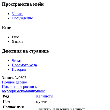
Пространства имён
Запись
Обсуждение
Ещё
Ещё
Языки
Действия на странице
Читать
Просмотр кода
История
Запись:240603
Полное дерево
Поколенная роспись
rd-people-with-family-name
Род
Капнисты
Пол
мужчина
Полное имя
Дмитрий Павлович Капнист