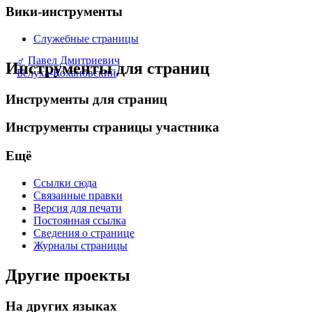
Вики-инструменты
Служебные страницы
♂
Павел Дмитриевич
Инструменты для страниц
Белуха-Кохановский
Инструменты для страниц
Инструменты страницы участника
Ещё
Ссылки сюда
Связанные правки
Версия для печати
Постоянная ссылка
Сведения о странице
Журналы страницы
Другие проекты
На других языках