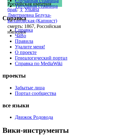
Случайная страница
Российская империя
Титульная страница
брак
:
♀
Ульяна
Дмитриевна Белуха-
Справка
Кохановская (Капнист)
смерть: 1867, Российская
Справка
империя
ЧаВо
Правила
Удалите меня!
О проекте
Генеалогический портал
Справка по MediaWiki
проекты
Забытые лица
Портал сообщества
все языки
Движок Родовода
Вики-инструменты