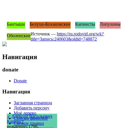
Бантыши
Белухи-Кохановские
Капнисты
Лопухины
Источник —
https://ru.rodovid.org/wk?
Оболенские
title=Запись:240603&oldid=748872
Навигация
donate
Donate
Навигация
Заглавная страница
Добавить персону
Моё дерево
♂
Алексей Васильевич
Списки фамилий
Капнист
Свежие правки
рождение: 1796,