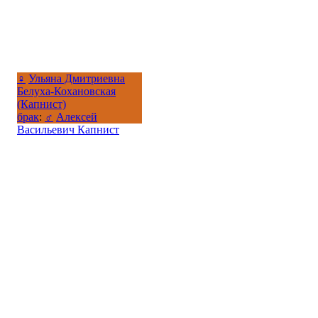
♀
Ульяна Дмитриевна
Белуха-Кохановская
(Капнист)
брак
:
♂
Алексей
Васильевич Капнист