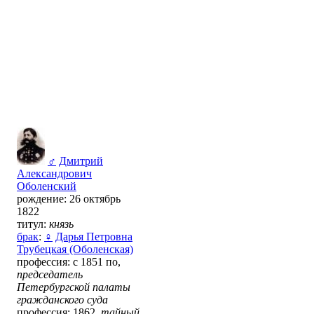
♂
Дмитрий
Александрович
Оболенский
рождение: 26 октябрь
1822
титул:
князь
брак
:
♀
Дарья Петровна
Трубецкая (Оболенская)
профессия: с 1851 по,
председатель
Петербургской палаты
гражданского суда
профессия: 1862,
тайный