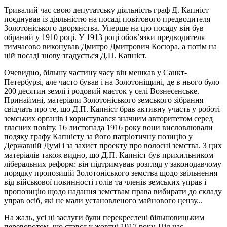
Тривалий час свою депутатську діяльність граф Д. Капніст
поєднував із діяльністю на посаді повітового предводителя
Золотоніського дворянства. Уперше на цю посаду він був
обраний у 1910 році. У 1913 році обов’язки предводителя
тимчасово виконував Дмитро Дмитрович Косюра, а потім на
цій посаді знову згадується Д.П. Капніст.
Очевидно, більшу частину часу він мешкав у Санкт-
Петербурзі, але часто бував і на Золотоніщині, де в нього було
200 десятин землі і родовий маєток у селі Вознесенське.
Принаймні, матеріали Золотоніського земського зібрання
свідчать про те, що Д.П. Капніст брав активну участь у роботі
земських органів і користувався значним авторитетом серед
гласних повіту. 16 листопада 1916 року вони висловлювали
подяку графу Капністу за його патріотичну позицію у
Державній Думі і за захист проекту про волосні земства. З цих
матеріалів також видно, що Д.П. Капніст був прихильником
ліберальних реформ: він підтримував розгляд у законодавчому
порядку пропозицій Золотоніського земства щодо звільнення
від військової повинності голів та членів земських управ і
пропозицію щодо надання земствам права вибирати до складу
управ осіб, які не мали установленого майнового цензу...
На жаль, усі ці заслуги були перекреслені більшовицьким
переворотом, що стався у жовтні 1917 року. Під час