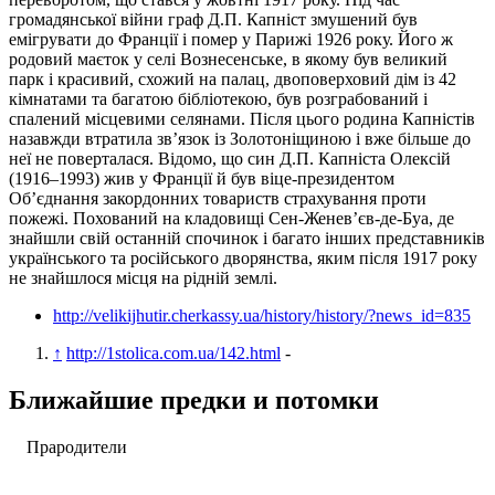
громадянської війни граф Д.П. Капніст змушений був
емігрувати до Франції і помер у Парижі 1926 року. Його ж
родовий маєток у селі Вознесенське, в якому був великий
парк і красивий, схожий на палац, двоповерховий дім із 42
кімнатами та багатою бібліотекою, був розграбований і
спалений місцевими селянами. Після цього родина Капністів
назавжди втратила зв’язок із Золотоніщиною і вже більше до
неї не поверталася. Відомо, що син Д.П. Капніста Олексій
(1916–1993) жив у Франції й був віце-президентом
Об’єднання закордонних товариств страхування проти
пожежі. Похований на кладовищі Сен-Женев’єв-де-Буа, де
знайшли свій останній спочинок і багато інших представників
українського та російського дворянства, яким після 1917 року
не знайшлося місця на рідній землі.
http://velikijhutir.cherkassy.ua/history/history/?news_id=835
↑
http://1stolica.com.ua/142.html
-
Ближайшие предки и потомки
Прародители