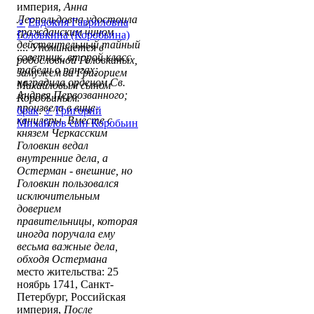
империя,
Анна
Леопольдовна удостоила
♀
Евдокия Гавриловна
гражданским чином
Головкина (Коробьина)
действительный тайный
...:
Упоминается в
советник, второй класс
родословной Головкиных,
табели о рангах;
замужем за Григорием
наградила орденом Св.
Михайловым сыном
Андрея Первозванного;
Коробьиным.
произвела в вице-
брак
:
♂
Григорий
канцлеры. Вместе с
Михайлов сын Коробьин
князем Черкасским
Головкин ведал
внутренние дела, а
Остерман - внешние, но
Головкин пользовался
исключительным
доверием
правительницы, которая
иногда поручала ему
весьма важные дела,
обходя Остермана
место жительства: 25
ноябрь 1741, Санкт-
Петербург, Российская
империя,
После