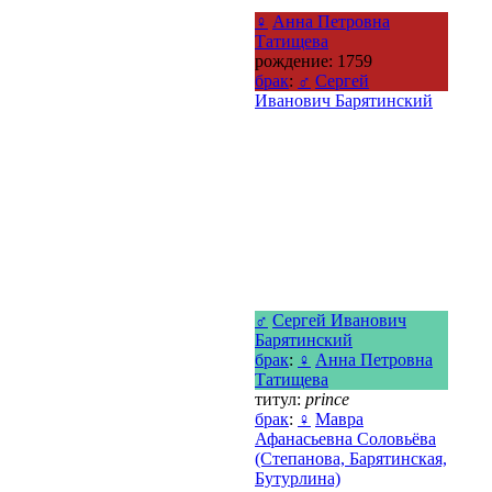
♀
Анна Петровна
Татищева
рождение: 1759
брак
:
♂
Сергей
Иванович Барятинский
♂
Сергей Иванович
Барятинский
брак
:
♀
Анна Петровна
Татищева
титул:
prince
брак
:
♀
Мавра
Афанасьевна Соловьёва
(Степанова, Барятинская,
Бутурлина)