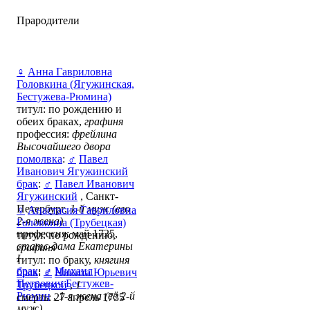
Прародители
♀
Анна Гавриловна
Головкина (Ягужинская,
Бестужева-Рюмина)
титул: по рождению и
обеих браках,
графиня
профессия:
фрейлина
Высочайшего двора
помолвка
:
♂
Павел
Иванович Ягужинский
брак
:
♂
Павел Иванович
Ягужинский
, Санкт-
Петербург,
1-й муж (его
♀
Анастасия Гавриловна
2-я жена)
Головкина (Трубецкая)
профессия: май 1725,
титул: по рождению,
статс-дама Екатерины
графиня
I
титул: по браку,
княгиня
брак
:
♂
Михаил
брак
:
♂
Никита Юрьевич
Петрович Бестужев-
Трубецкой
,
1
Рюмин
,
1-я жена (её 2-й
смерть: 27 апрель 1735
муж)