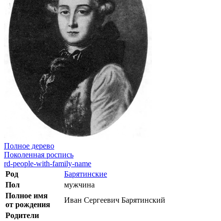
Полное дерево
Поколенная роспись
rd-people-with-family-name
Род
Барятинские
Пол
мужчина
Полное имя
Иван Сергеевич Барятинский
от рождения
Родители