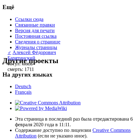
Ещё
Ссылки сюда
Связанные правки
Версия для печати
Постоянная ссылка
Сведения о странице
Журналы страницы
♂
Алексей Фёдорович
Барятинский
Другие проекты
титул:
князь
смерть: 1711
На других языках
Deutsch
Français
Эта страница в последний раз была отредактирована 6
февраля 2020 года в 11:11.
Содержание доступно по лицензии
Creative Commons
Attribution
(если не указано иное).