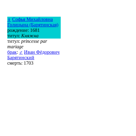
♀
Софья Михайловна
Голицына (Барятинская)
рождение: 1681
титул:
Княжна
титул:
princesse par
mariage
брак
:
♂
Иван Фёдорович
Барятинский
смерть: 1703