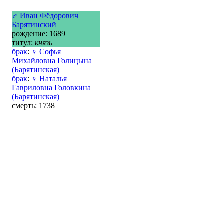
♂
Иван Фёдорович
Барятинский
рождение: 1689
титул:
князь
брак
:
♀
Софья
Михайловна Голицына
(Барятинская)
брак
:
♀
Наталья
Гавриловна Головкина
(Барятинская)
смерть: 1738