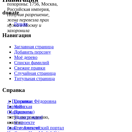
похороны: 1756, Москва,
Российская империя,
donate
Получив разрешение,
жена перевезла прах
Donate
мужа в Москву и
захоронила
Навигация
Заглавная страница
Добавить персону
Моё дерево
Списки фамилий
Свежие правки
Случайная страница
Титульная страница
Справка
♀
Прасковья Фёдоровна
Справка
Барятинская
ЧаВо
(Нарышкина)
Правила
титул: по рождению,
Удалите меня!
княжна
О проекте
брак
:
♂
Алексей
Генеалогический портал