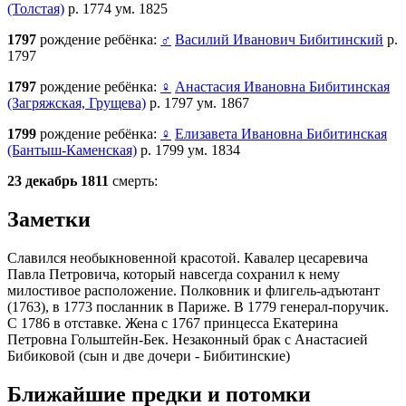
(Толстая)
р. 1774 ум. 1825
1797
рождение ребёнка:
♂
Василий Иванович Бибитинский
р.
1797
1797
рождение ребёнка:
♀
Анастасия Ивановна Бибитинская
(Загряжская, Грущева)
р. 1797 ум. 1867
1799
рождение ребёнка:
♀
Елизавета Ивановна Бибитинская
(Бантыш-Каменская)
р. 1799 ум. 1834
23 декабрь 1811
смерть:
Заметки
Славился необыкновенной красотой. Кавалер цесаревича
Павла Петровича, который навсегда сохранил к нему
милостивое расположение. Полковник и флигель-адъютант
(1763), в 1773 посланник в Париже. В 1779 генерал-поручик.
С 1786 в отставке. Жена с 1767 принцесса Екатерина
Петровна Гольштейн-Бек. Незаконный брак с Анастасией
Бибиковой (сын и две дочери - Бибитинские)
Ближайшие предки и потомки