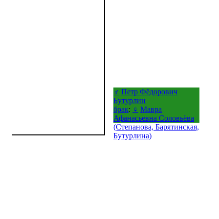
♂
Петр Фёдорович
Бутурлин
брак
:
♀
Мавра
Афанасьевна Соловьёва
(Степанова, Барятинская,
Бутурлина)