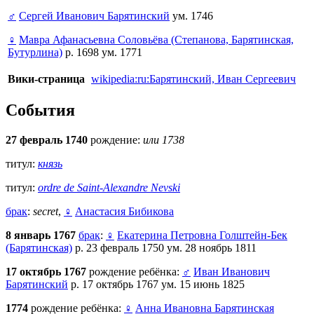
♂
Сергей Иванович Барятинский
ум. 1746
♀
Мавра Афанасьевна Соловьёва (Степанова, Барятинская,
Бутурлина)
р. 1698 ум. 1771
Вики-страница
wikipedia:ru:Барятинский, Иван Сергеевич
События
27 февраль 1740
рождение:
или 1738
титул:
князь
титул:
ordre de Saint-Alexandre Nevski
брак
:
secret
,
♀
Анастасия Бибикова
8 январь 1767
брак
:
♀
Екатерина Петровна Голштейн-Бек
(Барятинская)
р. 23 февраль 1750 ум. 28 ноябрь 1811
17 октябрь 1767
рождение ребёнка:
♂
Иван Иванович
Барятинский
р. 17 октябрь 1767 ум. 15 июнь 1825
1774
рождение ребёнка:
♀
Анна Ивановна Барятинская