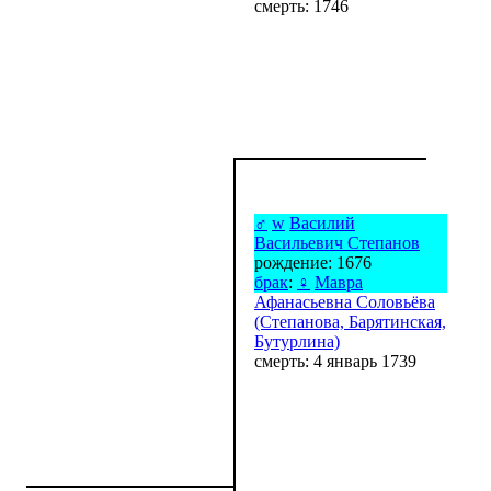
смерть: 1746
♂
w
Василий
Васильевич Степанов
рождение: 1676
брак
:
♀
Мавра
Афанасьевна Соловьёва
(Степанова, Барятинская,
Бутурлина)
смерть: 4 январь 1739