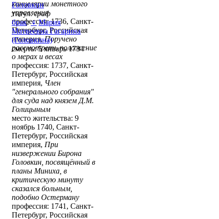
канцелярии монетного
Головкин
управления
титул:
граф
профессия: 1736, Санкт-
брак
:
♀
Мария
Петербург, Российская
Матвеевна Гагарина
империя,
Поручено
(Головкина)
рассмотреть положение
смерть: 5 январь 1734
о мерах и весах
профессия: 1737, Санкт-
Петербург, Российская
империя,
Член
"генерального собрания"
для суда над князем Д.М.
Голицыным
место жительства: 9
ноябрь 1740, Санкт-
Петербург, Российская
империя,
При
низвержении Бирона
Головкин, посвящённый в
планы Миниха, в
критическую минуту
сказался больным,
подобно Остерману
профессия: 1741, Санкт-
Петербург, Российская