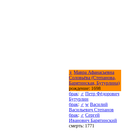
♀
Мавра Афанасьевна
Соловьёва (Степанова,
Барятинская, Бутурлина)
рождение: 1698
брак
:
♂
Петр Фёдорович
Бутурлин
брак
:
♂
w
Василий
Васильевич Степанов
брак
:
♂
Сергей
Иванович Барятинский
смерть: 1771