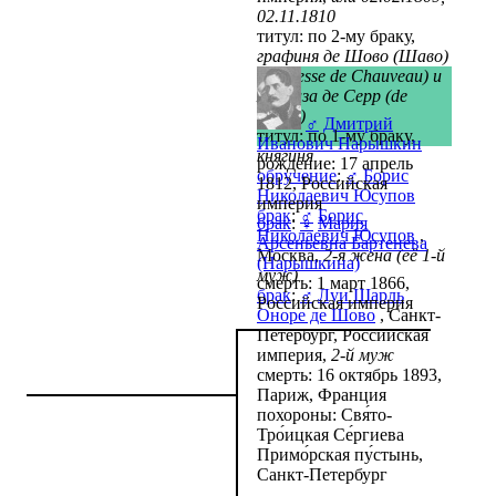
02.11.1810
титул: по 2-му браку,
графиня де Шово (Шаво)
(comtesse de Chauveau) и
маркиза де Серр (de
Serres)
♂
Дмитрий
титул: по 1-му браку,
Иванович Нарышкин
княгиня
рождение: 17 апрель
обручение
:
♂
Борис
1812, Российская
Николаевич Юсупов
империя
брак
:
♂
Борис
брак
:
♀
Мария
Николаевич Юсупов
,
Арсеньевна Бартенева
Москва,
2-я жена (её 1-й
(Нарышкина)
муж)
смерть: 1 март 1866,
брак
:
♂
Луи Шарль
Российская империя
Оноре де Шово
, Санкт-
Петербург, Российская
империя,
2-й муж
смерть: 16 октябрь 1893,
Париж, Франция
похороны: Свя́то-
Тро́ицкая Се́ргиева
Примо́рская пу́стынь,
Санкт-Петербург