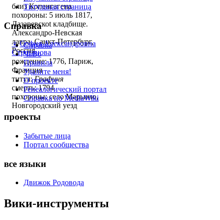
близ Копенгагена
Титульная страница
похороны: 5 июль 1817,
Лазаревскоt кладбище.
Справка
Александро-Невская
лавра, Санкт-Петербург,
♀
София Александровна
Справка
Россия
Строганова
ЧаВо
рождение: 1776, Париж,
Правила
Франция
Удалите меня!
титул:
Графиня
О проекте
смерть: 1794
Генеалогический портал
похороны: село Марьино,
Справка по MediaWiki
Новгородский уезд
проекты
Забытые лица
Портал сообщества
все языки
Движок Родовода
Вики-инструменты