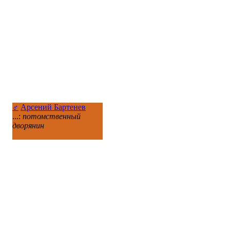
♂
Арсений Бартенев
...:
потомственный
дворянин