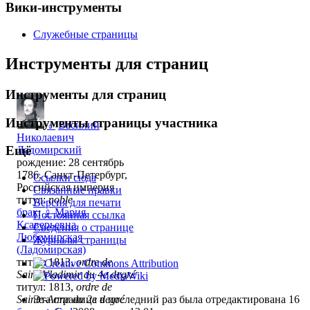
Вики-инструменты
Служебные страницы
Инструменты для страниц
Инструменты для страниц
Инструменты страницы участника
♂
Василий
Николаевич
Ещё
Ладомирский
рождение: 28 сентябрь
1786, Санкт-Петербург,
Ссылки сюда
Российская империя
Связанные правки
титул:
noble
Версия для печати
брак
:
♀
Мария
Постоянная ссылка
Ксаверьевна
Сведения о странице
Любомирская
Журналы страницы
(Ладомирская)
титул: 1813,
ordre de
Saint-Vladimir du 4e degré
титул: 1813,
ordre de
Эта страница в последний раз была отредактирована 16
Sainte-Anne du 2e degré