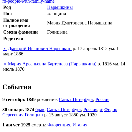
rd-people-with-family-name
Род
Нарышкины
Пол
женщина
Полное имя
Мария Дмитриевна Нарышкина
от рождения
Смена фамилии
Голицына
Родители
♂
Дмитрий Иванович Нарышкин
р. 17 апрель 1812 ум. 1
март 1866
♀
Мария Арсеньевна Бартенева (Нарышкина)
р. 1816 ум. 14
июль 1870
События
9 сентябрь 1849
рождение:
Санкт-Петербург
,
Россия
30 январь 1874
брак
:
Санкт-Петербург
,
Россия
,
♂
Федор
Сергеевич Голицын
р. 15 август 1850 ум. 1920
1 август 1925
смерть:
Флоренция
,
Италия