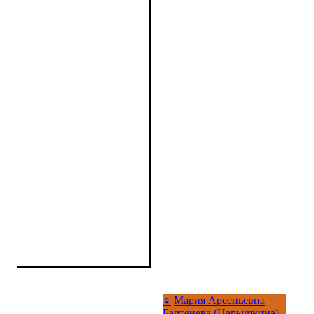
♀
Мария Арсеньевна
Бартенева (Нарышкина)