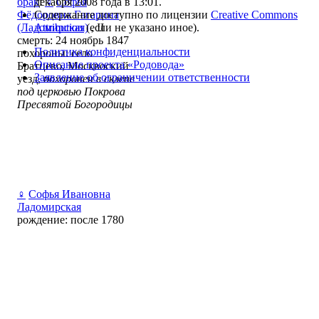
декабря 2008 года в 13:01.
брак
:
♀
Софья
Содержание доступно по лицензии
Creative Commons
Фёдоровна Гагарина
Attribution
(если не указано иное).
(Ладомирская)
, ІІ
смерть: 24 ноябрь 1847
Политика конфиденциальности
похороны: село
Описание проекта «Родовода»
Братцево, Москвоский
Заявление об ограничении ответственности
уезд,
похоронен в склепе
под церковью Покрова
Пресвятой Богородицы
♀
Софья Ивановна
Ладомирская
рождение: после 1780