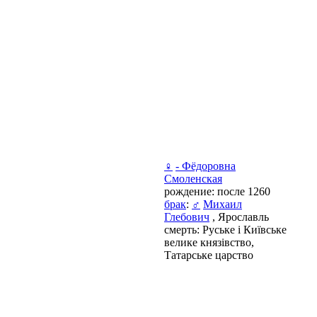
♀
- Фёдоровна
Смоленская
рождение: после 1260
брак
:
♂
Михаил
Глебович
, Ярославль
смерть: Руське і Київське
велике князівство,
Татарське царство