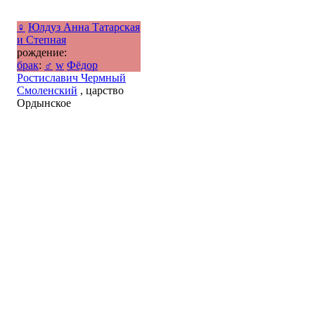
♀
Юлдуз Анна Татарская
и Степная
рождение:
брак
:
♂
w
Фёдор
Ростиславич Чермный
Смоленский
, царство
Ордынское