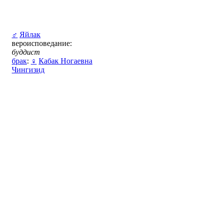
♂
Яйлак
вероисповедание:
буддист
брак
:
♀
Кабак Ногаевна
Чингизид