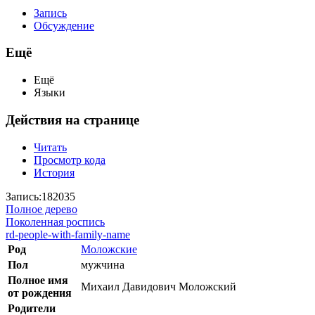
Запись
Обсуждение
Ещё
Ещё
Языки
Действия на странице
Читать
Просмотр кода
История
Запись:182035
Полное дерево
Поколенная роспись
rd-people-with-family-name
Род
Моложские
Пол
мужчина
Полное имя
Михаил Давидович Моложский
от рождения
Родители