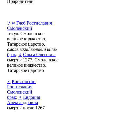
Прародители
♂
w
Глеб Ростиславич
Смоленский
титул: Смоленское
великое княжество,
Татарское царство,
смоленский великий князь
брак
:
♀
Ольга Олеговна
смерть: 1277, Смоленское
великое княжество,
Татарское царство
♂
Константин
Ростиславич
Смоленский
брак
:
♀
Евдокия
Александровна
смерть: после 1267