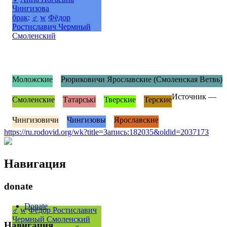
Чингизова
брак
:
♂
w
Фёдор
Ростиславич Чермный
Смоленский
Моложские
Рюриковичи Ярославские (Смоленская Ветвь)
Источник —
Смоленские
Татарські
Тверские
Терские
Чингизовичи
Чингизовы
Ярославские
https://ru.rodovid.org/wk?title=Запись:182035&oldid=2037173
Навигация
donate
Donate
♂
w
Фёдор Ростиславич
Чермный Смоленский
Навигация