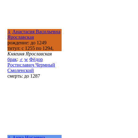
♀
Анастасия Васильевна
Ярославская
рождение: до 1249
титул: с 1255 по 1294,
Княгиня Ярославская
брак
:
♂
w
Фёдор
Ростиславич Чермный
Смоленский
смерть: до 1287
♀
Анна Ногаевна