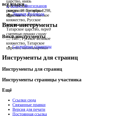
царство,
князь
все языки
ярославский
♂
Тогрул Чингизханов
смерть: 19 сентябрь 1298,
рождение: Татарское
Движок Родовода
Ярославль, Ярославское
царство
княжество, Русское
Вики-инструменты
великое княжество,
Татарское царство,
перед
смертью принял схиму
Вики-инструменты
...: 1467, Русское великое
княжество, Татарское
Служебные страницы
царство,
канонизирован
Инструменты для страниц
Инструменты для страниц
Инструменты страницы участника
Ещё
Ссылки сюда
Связанные правки
Версия для печати
Постоянная ссылка