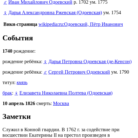
♂
Иван Михайлович Одоевский
р. 1702 ум. 1775
♀
Дарья Александровна Ржевская (Одоевская)
ум. 1754
Вики-страница
wikipedia:ru:Одоевский, Пётр Иванович
События
1740
рождение:
рождение ребёнка:
♀
Дарья Петровна Одоевская (де-Кенсон)
рождение ребёнка:
♂
Сергей Петрович Одоевский
ум. 1790
титул:
князь
брак
:
♀
Елизавета Николаевна Полтева (Одоевская)
10 апрель 1826
смерть:
Москва
Заметки
Служил в Конной гвардии. В 1762 г. за содействие при
восшествии Екатерины II на престол произведен в