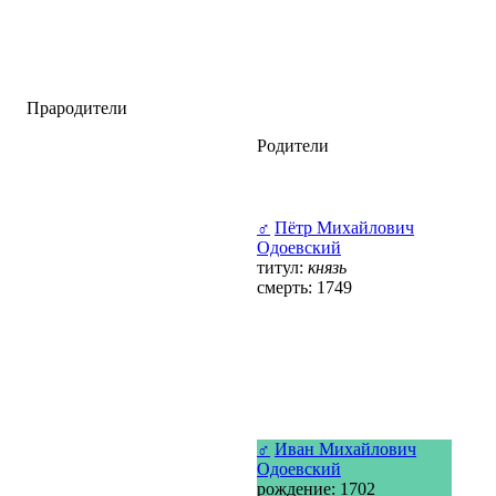
Прародители
Родители
♂
Пётр Михайлович
Одоевский
титул:
князь
смерть: 1749
♂
Иван Михайлович
Одоевский
рождение: 1702