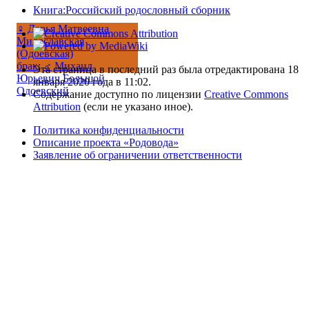
Книга:Российский родословный сборник
♀
Дарья Матвеевна
Милославская
(Одоевская)
брак
:
♂
Михаил
Эта страница в последний раз была отредактирована 18
Юрьевич Большой
января 2020 года в 11:02.
Одоевский
Содержание доступно по лицензии
Creative Commons
Attribution
(если не указано иное).
Политика конфиденциальности
Описание проекта «Родовода»
Заявление об ограничении ответственности