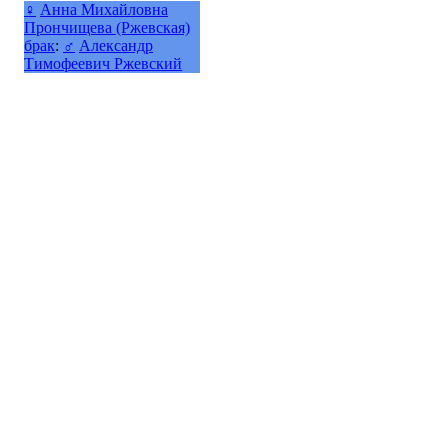
♀
Анна Михайловна
Прончищева (Ржевская)
брак
:
♂
Александр
Тимофеевич Ржевский