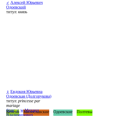
♂
Алексей Юрьевич
Одоевский
титул:
князь
♀
Евдокия Юрьевна
Одоевская (Долгорукова)
титул:
princesse par
mariage
брак
:
♂
w
Михаил
Кенсон
Милославские
Одоевские
Полтевы
Владимирович