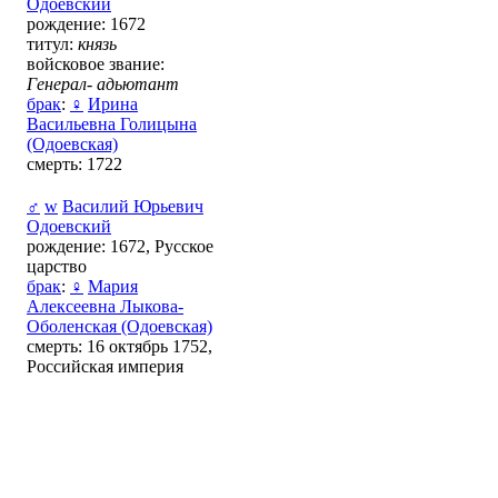
Одоевский
рождение: 1672
титул:
князь
войсковое звание:
Генерал- адьютант
брак
:
♀
Ирина
Васильевна Голицына
(Одоевская)
смерть: 1722
♂
w
Василий Юрьевич
Одоевский
рождение: 1672, Русское
царство
брак
:
♀
Мария
Алексеевна Лыкова-
Оболенская (Одоевская)
смерть: 16 октябрь 1752,
Российская империя