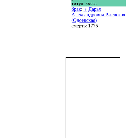
титул:
князь
брак
:
♀
Дарья
Александровна Ржевская
(Одоевская)
смерть: 1775