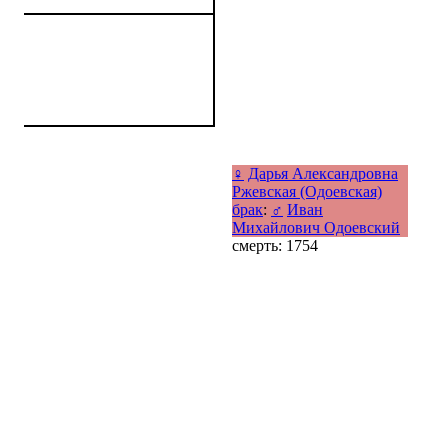
♀
Дарья Александровна
Ржевская (Одоевская)
брак
:
♂
Иван
Михайлович Одоевский
смерть: 1754