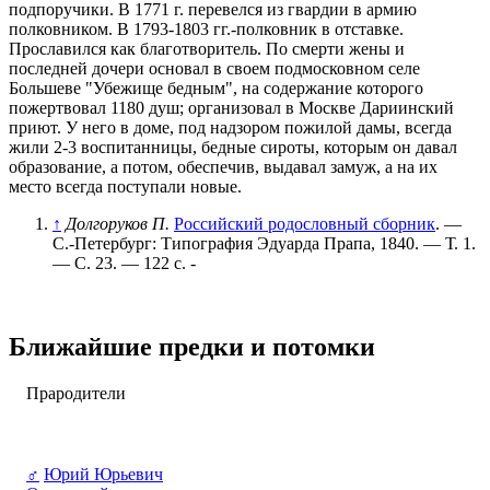
подпоручики. В 1771 г. перевелся из гвардии в армию
полковником. В 1793-1803 гг.-полковник в отставке.
Прославился как благотворитель. По смерти жены и
последней дочери основал в своем подмосковном селе
Большеве "Убежище бедным", на содержание которого
пожертвовал 1180 душ; организовал в Москве Дариинский
приют. У него в доме, под надзором пожилой дамы, всегда
жили 2-3 воспитанницы, бедные сироты, которым он давал
образование, а потом, обеспечив, выдавал замуж, а на их
место всегда поступали новые.
↑
Долгоруков П.
Российский родословный сборник
. —
С.-Петербург: Типография Эдуарда Прапа, 1840. — Т. 1.
— С. 23. — 122 с. -
Ближайшие предки и потомки
Прародители
♂
Юрий Юрьевич