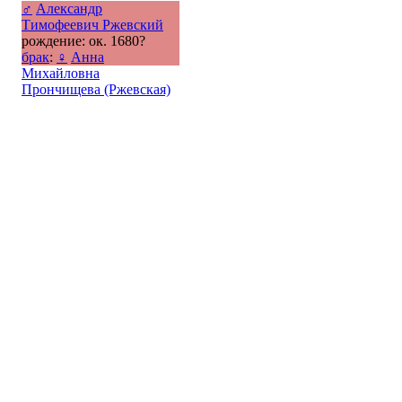
♂
Александр
Тимофеевич Ржевский
рождение: ок. 1680?
брак
:
♀
Анна
Михайловна
Прончищева (Ржевская)