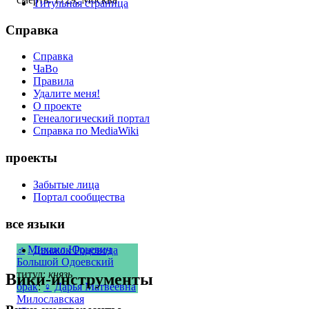
Титульная страница
Справка
Справка
ЧаВо
Правила
Удалите меня!
О проекте
Генеалогический портал
Справка по MediaWiki
проекты
Забытые лица
Портал сообщества
все языки
♂
Михаил Юрьевич
Движок Родовода
Большой Одоевский
титул:
князь
Вики-инструменты
брак
:
♀
Дарья Матвеевна
Милославская