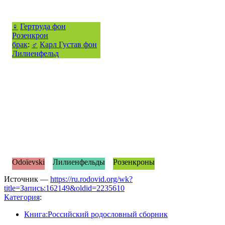
♀
Гертруда фон
Розенкрон
брак
:
♂
Карл Густав фон
Лилиенфельд
Odoïevski
Лилиенфельды
Розенкроны
Источник —
https://ru.rodovid.org/wk?
title=Запись:162149&oldid=2235610
Категория
:
Книга:Российский родословный сборник