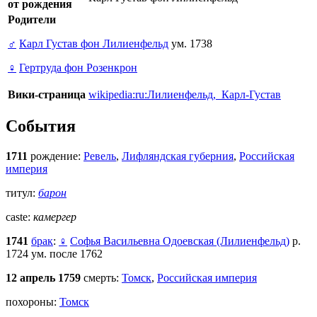
от рождения
Родители
♂
Карл Густав фон Лилиенфельд
ум. 1738
♀
Гертруда фон Розенкрон
Вики-страница
wikipedia:ru:Лилиенфельд,_Карл-Густав
События
1711
рождение:
Ревель
,
Лифляндская губерния
,
Российская
империя
титул:
барон
caste:
камергер
1741
брак
:
♀
Софья Васильевна Одоевская (Лилиенфельд)
р.
1724 ум. после 1762
12 апрель 1759
смерть:
Томск
,
Российская империя
похороны:
Томск