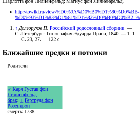
Шарлотта фон Лилиенфельд; Магнус фон Лилиенфельд.
http://towiki.ru/view/%D0%9A%D0%B0%D1%80%D0%BB-
%D0%93%D1%83%D1%81%D1%82%D0%B0%D0%B2_
↑
Долгоруков П.
Российский родословный сборник
. —
С.-Петербург: Типография Эдуарда Прапа, 1840. — Т. 1.
— С. 23, 27. — 122 с. -
Ближайшие предки и потомки
Родители
♂
Карл Густав фон
Лилиенфельд
брак
:
♀
Гертруда фон
Розенкрон
смерть: 1738