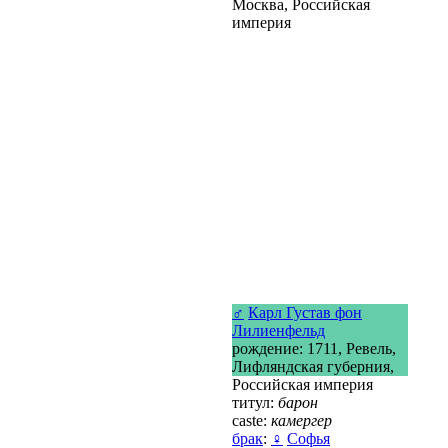
Москва, Российская
империя
♂
Карл Густав фон
Лилиенфельд
рождение: 1711, Ревель,
Лифляндская губерния,
Российская империя
титул:
барон
caste:
камергер
брак
:
♀
Софья