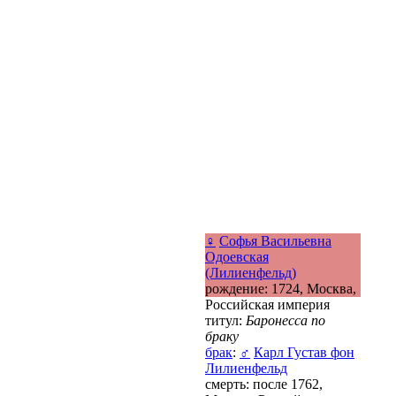
♀
Софья Васильевна
Одоевская
(Лилиенфельд)
рождение: 1724, Москва,
Российская империя
титул:
Баронесса по
браку
брак
:
♂
Карл Густав фон
Лилиенфельд
смерть: после 1762,