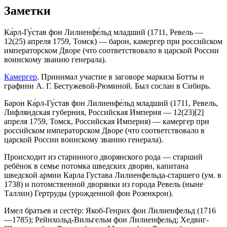
Заметки
Ка́рл-Гу́став фон Лилиенфе́льд младший (1711, Ревель —
12(25) апреля 1759, Томск) — барон, камергер при российском
императорском Дворе (что соответствовало в царской России
воинскому званию генерала).
Камергер
. Принимал участие в заговоре маркиза Ботты и
графини А. Г. Бестужевой-Рюминой. Был сослан в Сибирь.
Барон Ка́рл-Гу́став фон Лилиенфе́льд младший (1711, Ревель,
Лифляндская губерния, Российская Империя — 12(23)[2]
апреля 1759, Томск, Российская Империя) — камергер при
российском императорском Дворе (что соответствовало в
царской России воинскому званию генерала).
Происходит из старинного дворянского рода — старший
ребёнок в семье потомка шведских дворян, капитана
шведской армии Карла Густава Лилиенфельда-старшего (ум. в
1738) и потомственной дворянки из города Ревель (ныне
Таллин) Гертруды (урожденной фон Розенкрон).
Имел братьев и сестёр: Якоб-Генрих фон Лилиенфельд (1716
—1785); Рейнхольд-Вильгельм фон Лилиенфельд; Хедвиг-