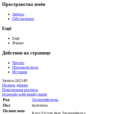
Пространства имён
Запись
Обсуждение
Ещё
Ещё
Языки
Действия на странице
Читать
Просмотр кода
История
Запись:162149
Полное дерево
Поколенная роспись
rd-people-with-family-name
Род
Лилиенфельды
Пол
мужчина
Полное имя
Карл Густав фон Лилиенфельд