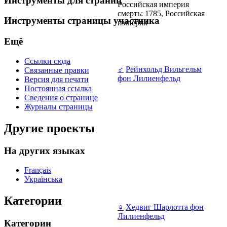
Инструменты для страниц
Российская империя
смерть: 1785, Российская
Инструменты страницы участника
империя
Ещё
Ссылки сюда
♂
Рейнхольд Вильгельм
Связанные правки
фон Лилиенфельд
Версия для печати
Постоянная ссылка
Сведения о странице
Журналы страницы
Другие проекты
На других языках
Français
Українська
Категории
♀
Хедвиг Шарлотта фон
Лилиенфельд
Категории