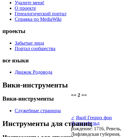
Удалите меня!
О проекте
Генеалогический портал
Справка по MediaWiki
проекты
Забытые лица
Портал сообщества
все языки
Движок Родовода
Вики-инструменты
== 2 ==
Вики-инструменты
Служебные страницы
♂
Якоб Генрих фон
Инструменты для страниц
Лилиенфельд
рождение: 1716, Ревель,
Лифляндская губерния,