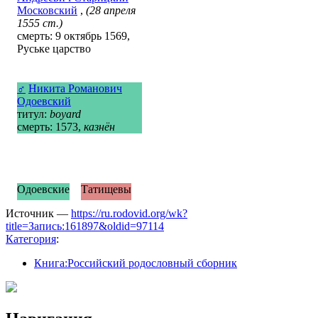
Московский
,
(28 апреля
1555 ст.)
смерть: 9 октябрь 1569,
Руське царство
♂
Никита Романович
Одоевский
титул:
boyard
смерть: 1573,
казнён
Одоевские
Татищевы
Источник —
https://ru.rodovid.org/wk?
title=Запись:161897&oldid=97114
Категория
:
Книга:Российский родословный сборник