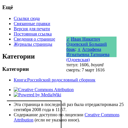
Ещё
Ссылки сюда
Связанные правки
Версия для печати
Постоянная ссылка
Сведения о странице
♂
Иван Никитич
Журналы страницы
Одоевский Больший
брак
:
♀
Аграфена
Игнатьевна Татищева
Категории
(Одоевская)
титул: 1606,
boyard
Категории
смерть: 7 март 1616
Книга:Российский родословный сборник
Эта страница в последний раз была отредактирована 25
сентября 2008 года в 11:57.
Содержание доступно по лицензии
Creative Commons
Attribution
(если не указано иное).