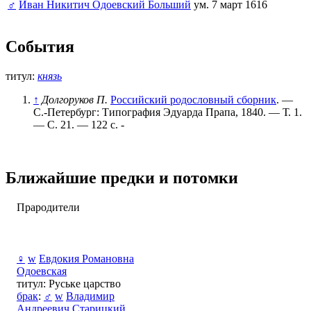
♂
Иван Никитич Одоевский Больший
ум. 7 март 1616
События
титул:
князь
↑
Долгоруков П.
Российский родословный сборник
. —
С.-Петербург: Типография Эдуарда Прапа, 1840. — Т. 1.
— С. 21. — 122 с. -
Ближайшие предки и потомки
Прародители
♀
w
Евдокия Романовна
Одоевская
титул: Руське царство
брак
:
♂
w
Владимир
Андреевич Старицкий