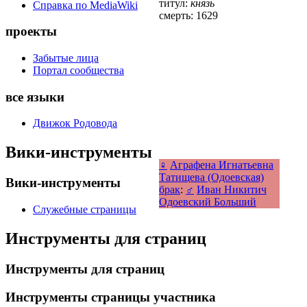
титул:
князь
Справка по MediaWiki
смерть: 1629
проекты
Забытые лица
Портал сообщества
все языки
Движок Родовода
Вики-инструменты
♀
Аграфена Игнатьевна
Татищева (Одоевская)
Вики-инструменты
брак
:
♂
Иван Никитич
Одоевский Больший
Служебные страницы
Инструменты для страниц
Инструменты для страниц
Инструменты страницы участника