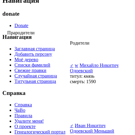
Навигация
donate
Donate
Прародители
Навигация
Родители
Заглавная страница
Добавить персону
Моё дерево
Списки фамилий
♂
w
Михайло Никитич
Свежие правки
Одоевский
Случайная страница
титул:
князь
Титульная страница
смерть: 1590
Справка
Справка
ЧаВо
Правила
Удалите меня!
♂
Иван Никитич
О проекте
Одоевский Меньший
Генеалогический портал