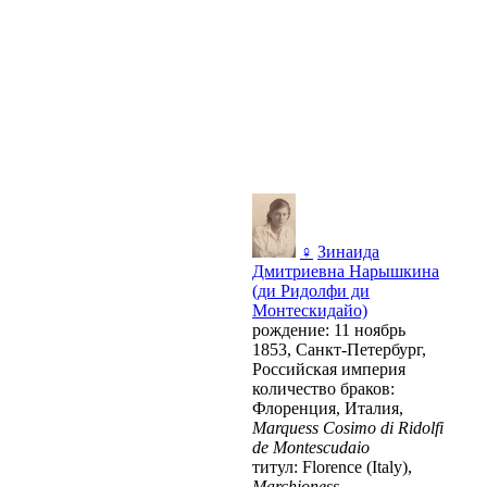
♀
Зинаида
Дмитриевна Нарышкина
(ди Ридолфи ди
Монтескидайо)
рождение: 11 ноябрь
1853, Санкт-Петербург,
Российская империя
количество браков:
Флоренция, Италия,
Marquess Cosimo di Ridolfi
de Montescudaio
титул: Florence (Italy),
Marchioness