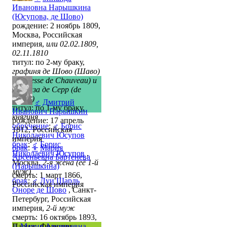
Ивановна Нарышкина
(Юсупова, де Шово)
рождение: 2 ноябрь 1809,
Москва, Российская
империя,
или 02.02.1809,
02.11.1810
титул: по 2-му браку,
графиня де Шово (Шаво)
(comtesse de Chauveau) и
маркиза де Серр (de
Serres)
♂
Дмитрий
титул: по 1-му браку,
Иванович Нарышкин
княгиня
рождение: 17 апрель
обручение
:
♂
Борис
1812, Российская
Николаевич Юсупов
империя
брак
:
♂
Борис
брак
:
♀
Мария
Николаевич Юсупов
,
Арсеньевна Бартенева
Москва,
2-я жена (её 1-й
(Нарышкина)
муж)
смерть: 1 март 1866,
брак
:
♂
Луи Шарль
Российская империя
Оноре де Шово
, Санкт-
Петербург, Российская
империя,
2-й муж
смерть: 16 октябрь 1893,
Париж, Франция
♀
Мария Арсеньевна