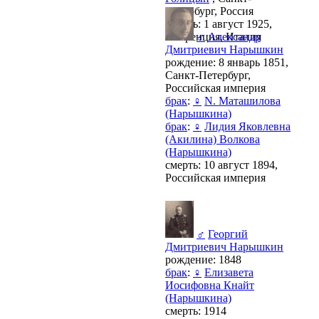
Петербург, Россия
смерть: 1 август 1925,
Флоренция, Италия
♂
Александр
Дмитриевич Нарышкин
рождение: 8 январь 1851,
Санкт-Петербург,
Российская империя
брак
:
♀
N. Маташилова
(Нарышкина)
брак
:
♀
Лидия Яковлевна
(Акилина) Волкова
(Нарышкина)
смерть: 10 август 1894,
Российская империя
♂
Георгий
Дмитриевич Нарышкин
рождение: 1848
брак
:
♀
Елизавета
Иосифовна Кнайт
(Нарышкина)
смерть: 1914