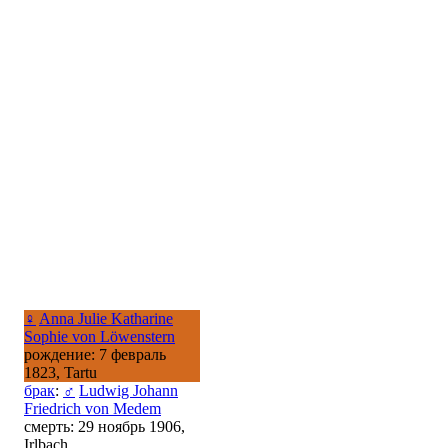
♀
Anna Julie Katharine
Sophie von Löwenstern
рождение: 7 февраль
1823, Tartu
брак
:
♂
Ludwig Johann
Friedrich von Medem
смерть: 29 ноябрь 1906,
Irlbach