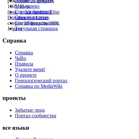
Добавить персону
рождение: 25 февраль
Моё дерево
1805, Eleja
Списки фамилий
брак
:
♀
Alexandrine Elise
Свежие правки
Dorothea von Lieven
Случайная страница
смерть: 26 февраль 1890,
Титульная страница
Jelgava
Справка
Справка
ЧаВо
Правила
Удалите меня!
О проекте
Генеалогический портал
Справка по MediaWiki
проекты
Забытые лица
Портал сообщества
все языки