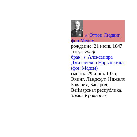
♂
Оттон Людвиг
фон Медем
рождение: 21 июнь 1847
титул:
граф
брак
:
♀
Александра
Дмитриевна Нарышкина
(фон Медем)
смерть: 29 июнь 1925,
Эхинг, Ландсхут, Нижняя
Бавария, Бавария,
Веймарская республика,
Замок Кронвинкл