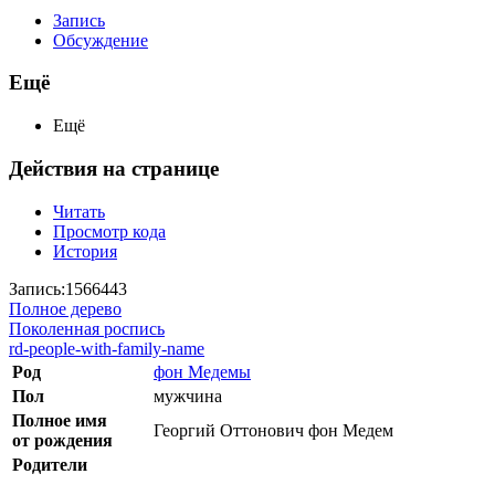
Запись
Обсуждение
Ещё
Ещё
Действия на странице
Читать
Просмотр кода
История
Запись:1566443
Полное дерево
Поколенная роспись
rd-people-with-family-name
Род
фон Медемы
Пол
мужчина
Полное имя
Георгий Оттонович фон Медем
от рождения
Родители