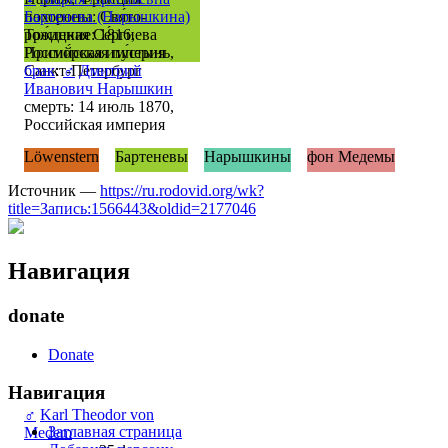
похороны: Свя́то-
Бартенева (Нарышкина)
Тро́ицкая Се́ргиева
рождение: 1816,
Примо́рская пу́стынь,
Российская империя
Санкт-Петербург
брак
:
♂
Дмитрий
Иванович Нарышкин
смерть: 14 июль 1870,
Российская империя
Löwenstern
Бартеневы
Нарышкины
фон Медемы
Источник —
https://ru.rodovid.org/wk?
title=Запись:1566443&oldid=2177046
Навигация
donate
Donate
Навигация
♂
Karl Theodor von
Заглавная страница
Medem