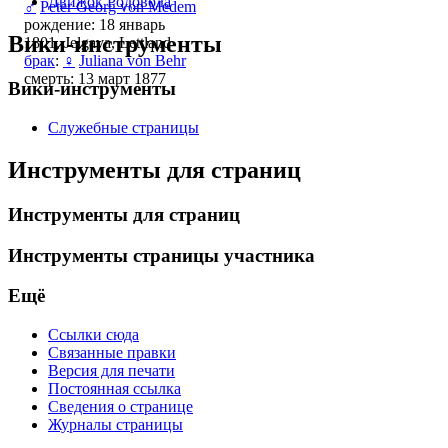
Движок Родовода
♂
Peter Georg von Medem
рождение: 18 январь
Вики-инструменты
1801, Jelgava, Lettland
брак
:
♀
Juliana von Behr
смерть: 13 март 1877
Вики-инструменты
Служебные страницы
Инструменты для страниц
Инструменты для страниц
Инструменты страницы участника
Ещё
Ссылки сюда
Связанные правки
Версия для печати
Постоянная ссылка
Сведения о странице
Журналы страницы