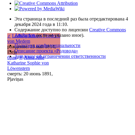
Эта страница в последний раз была отредактирована 4
декабря 2024 года в 11:10.
Содержание доступно по лицензии
Creative Commons
Attribution
(если не указано иное).
♂
Ludwig Johann Friedrich
von Medem
Политика конфиденциальности
рождение: 15 май 1814,
Описание проекта «Родовода»
Eleja
Заявление об ограничении ответственности
брак
:
♀
Anna Julie
Katharine Sophie von
Löwenstern
смерть: 20 июнь 1891,
Pļaviņas